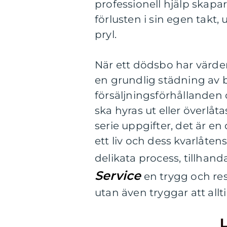
professionell hjälp skap
förlusten i sin egen takt, 
pryl.
När ett dödsbo har värdera
en grundlig städning av 
försäljningsförhållande
ska hyras ut eller överlåt
serie uppgifter, det är 
ett liv och dess kvarlåte
delikata process, tillhan
Service
en trygg och res
utan även tryggar att alltin
L