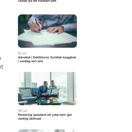
växter på ett hållbart sätt
12. jul
a
Advokat i Eskilstuna: Juridisk trygghet
i vardag och kris
mt
09. jul
Personlig assistent ett yrke som gör
.
verklig skillnad