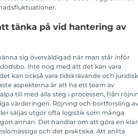
dsfluktuationer.
att tänka på vid hantering av
t känna sig överväldigad när man står inför
 dödsbo. Inte nog med att det kan vara
et kan också vara tidskrävande och juridisk
aste aspekterna är att ha ett team av
lpa till med alla steg i processen, från röjni
tliga värderingen. Röjning och bortforsling a
ller säljas utgör ofta logistik som många
någon annan. Det handlar om att göra en klar
slomässiga och det praktiska. Att anlita