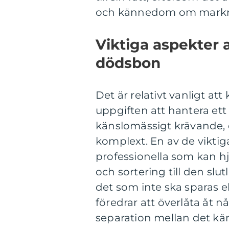
och kännedom om markna
Viktiga aspekter 
dödsbon
Det är relativt vanligt at
uppgiften att hantera ett
känslomässigt krävande, d
komplext. En av de viktig
professionella som kan hjä
och sortering till den slu
det som inte ska sparas e
föredrar att överlåta åt 
separation mellan det kän