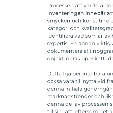
Processen att värdera dö
Inventeringen innebär att
smycken och konst till e
kategori och kvalitetsgra
identifiera vad som är av
expertis. En annan viktig
dokumentera allt noggrant
objekt, deras uppskattade
Detta hjälper inte bara 
också vara till nytta vid f
denna initiala genomgång,
marknadstrender och likn
denna del av processen s
till sin rätt, eftersom d