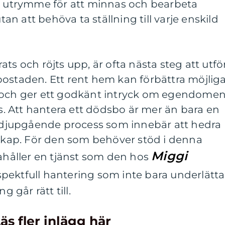
ar utrymme för att minnas och bearbeta
utan att behöva ta ställning till varje enskild
ts och röjts upp, är ofta nästa steg att utfö
bostaden. Ett rent hem kan förbättra möjlig
n och ger ett godkänt intryck om egendome
as. Att hantera ett dödsbo är mer än bara en
en djupgående process som innebär att hedra
nskap. För den som behöver stöd i denna
Miggi
dahåller en tjänst som den hos
pektfull hantering som inte bara underlätta
g går rätt till.
äs fler inlägg här