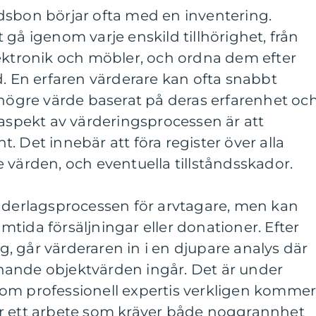
dsbon börjar ofta med en inventering.
 gå igenom varje enskild tillhörighet, från
lektronik och möbler, och ordna dem efter
d. En erfaren värderare kan ofta snabbt
 högre värde baserat på deras erfarenhet oc
 aspekt av värderingsprocessen är att
. Det innebär att föra register över alla
 värden, och eventuella tillståndsskador.
underlagsprocessen för arvtagare, men kan
ramtida försäljningar eller donationer. Efter
 går värderaren in i en djupare analys där
ande objektvärden ingår. Det är under
om professionell expertis verkligen komme
et är ett arbete som kräver både noggrannhet