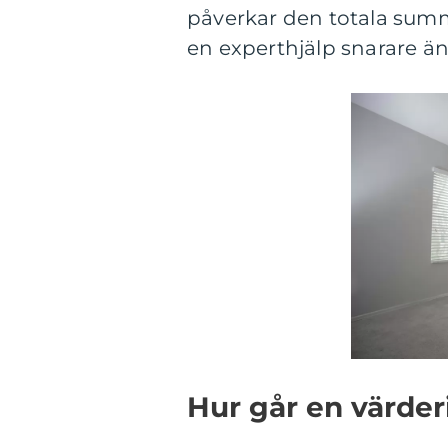
påverkar den totala summ
en experthjälp snarare än a
Hur går en värderi