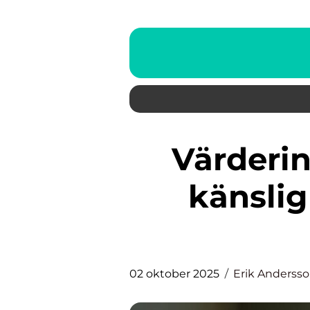
Värdering av dödsbon: En
känsli
02 oktober 2025
Erik Anderss