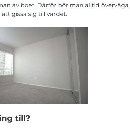
an av boet. Därför bör man alltid överväga
tt gissa sig till värdet.
ng till?