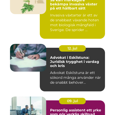
Så kan markägare
bekämpa invasiva växter
på ett hållbart sätt
Invasiva växtarter är ett av
de snabbast växande hoten
mot biologisk mångfald i
Sverige. De sprider ...
12. jul
Advokat i Eskilstuna:
Juridisk trygghet i vardag
och kris
Advokat Eskilstuna är ett
sökord många använder när
de snabbt behöver...
09. jul
Personlig assistent ett yrke
som gör verklig skillnad