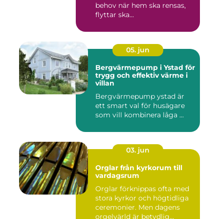
behov när hem ska rensas,
flyttar ska...
05. jun
Bergvärmepump i Ystad för
trygg och effektiv värme i
villan
Bergvärmepump ystad är
ett smart val för husägare
som vill kombinera låga ...
03. jun
Orglar från kyrkorum till
vardagsrum
Orglar förknippas ofta med
stora kyrkor och högtidliga
ceremonier. Men dagens
orgelvärld är betydlig...