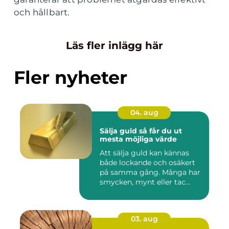
och hållbart.
Läs fler inlägg här
Fler nyheter
04. aug
Sälja guld så får du ut
mesta möjliga värde
Att sälja guld kan kännas
både lockande och osäkert
på samma gång. Många har
smycken, mynt eller tac...
03. aug