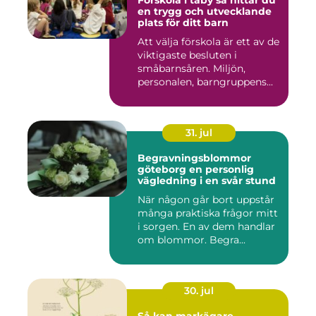
Förskola i täby så hittar du
en trygg och utvecklande
plats för ditt barn
Att välja förskola är ett av de
viktigaste besluten i
småbarnsåren. Miljön,
personalen, barngruppens...
31. jul
Begravningsblommor
göteborg en personlig
vägledning i en svår stund
När någon går bort uppstår
många praktiska frågor mitt
i sorgen. En av dem handlar
om blommor. Begra...
30. jul