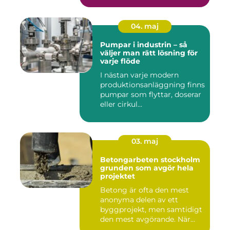
04. maj
Pumpar i industrin – så
väljer man rätt lösning för
varje flöde
I nästan varje modern
produktionsanläggning finns
pumpar som flyttar, doserar
eller cirkul...
03. maj
Betongarbeten stockholm
grunden som avgör hela
projektet
Betong är ofta den mest
anonyma delen av ett
byggprojekt, men samtidigt
den mest avgörande. När
grun...