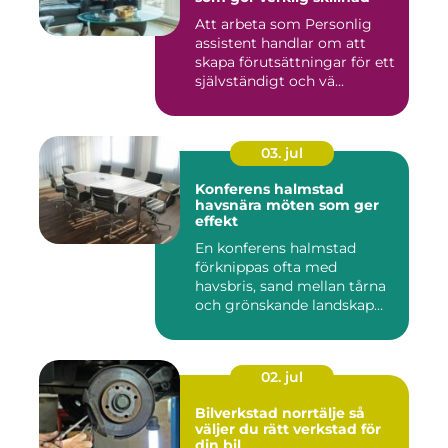
Att arbeta som Personlig
assistent handlar om att
skapa förutsättningar för ett
självständigt och vä...
03. jul
Konferens halmstad
havsnära möten som ger
effekt
En konferens halmstad
förknippas ofta med
havsbris, sand mellan tårna
och grönskande landskap
bara m...
02. jul
Bilverkstad norrtälje så
väljer du rätt verkstad för
din bil