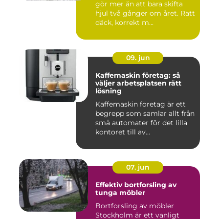
gör mer än att bara skifta
hjul två gånger om året. Rätt
däck, korrekt m...
09. jun
Kaffemaskin företag: så
väljer arbetsplatsen rätt
lösning
Kaffemaskin företag är ett
begrepp som samlar allt från
små automater för det lilla
kontoret till av...
07. jun
Effektiv bortforsling av
tunga möbler
Bortforsling av möbler
Stockholm är ett vanligt