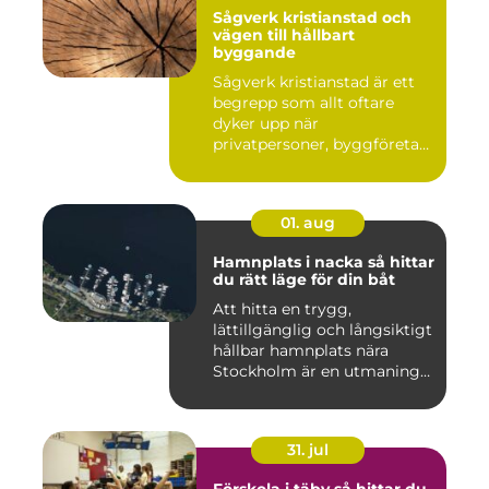
Sågverk kristianstad och
vägen till hållbart
byggande
Sågverk kristianstad är ett
begrepp som allt oftare
dyker upp när
privatpersoner, byggföretag
och ma...
01. aug
Hamnplats i nacka så hittar
du rätt läge för din båt
Att hitta en trygg,
lättillgänglig och långsiktigt
hållbar hamnplats nära
Stockholm är en utmaning
f...
31. jul