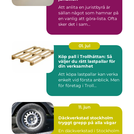
Att anlita en juristbyrå är
sällan något som hamnar på
en vanlig att göra-lista. Ofta
sker det i sam...
01. jul
Köp pall i Trollhättan: Så
väljer du rätt lastpallar för
din verksamhet
Att köpa lastpallar kan verka
enkelt vid första anblick. Men
för företag i Troll...
11. jun
Däckverkstad stockholm
tryggt grepp på alla vägar
En däckverkstad i Stockholm