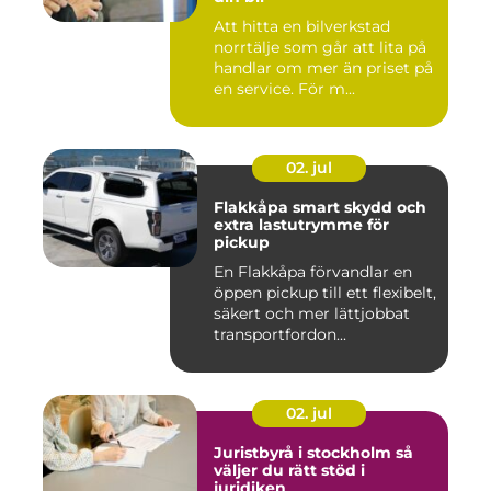
Att hitta en bilverkstad
norrtälje som går att lita på
handlar om mer än priset på
en service. För m...
02. jul
Flakkåpa smart skydd och
extra lastutrymme för
pickup
En Flakkåpa förvandlar en
öppen pickup till ett flexibelt,
säkert och mer lättjobbat
transportfordon...
02. jul
Juristbyrå i stockholm så
väljer du rätt stöd i
juridiken