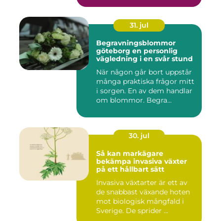
31. jul
Begravningsblommor
göteborg en personlig
vägledning i en svår stund
När någon går bort uppstår
många praktiska frågor mitt
i sorgen. En av dem handlar
om blommor. Begra...
30. jul
Så kan markägare
bekämpa invasiva växter
på ett hållbart sätt
Invasiva växtarter är ett av
de snabbast växande hoten
mot biologisk mångfald i
Sverige. De sprider ...