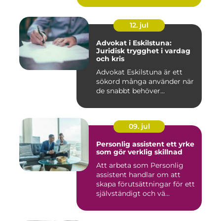
12. jul
Advokat i Eskilstuna:
Juridisk trygghet i vardag
och kris
Advokat Eskilstuna är ett
sökord många använder när
de snabbt behöver...
09. jul
Personlig assistent ett yrke
som gör verklig skillnad
Att arbeta som Personlig
assistent handlar om att
skapa förutsättningar för ett
självständigt och vä...