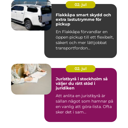
02. jul
Flakkåpa smart skydd och
extra lastutrymme för
pickup
En Flakkåpa förvandlar en
öppen pickup till ett flexibelt,
säkert och mer lättjobbat
transportfordon...
02. jul
Juristbyrå i stockholm så
väljer du rätt stöd i
juridiken
Att anlita en juristbyrå är
sällan något som hamnar på
en vanlig att göra-lista. Ofta
sker det i sam...