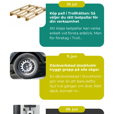
01. jul
Köp pall i Trollhättan: Så
väljer du rätt lastpallar för
din verksamhet
Att köpa lastpallar kan verka
enkelt vid första anblick. Men
för företag i Troll...
11. jun
Däckverkstad stockholm
tryggt grepp på alla vägar
En däckverkstad i Stockholm
gör mer än att bara skifta
hjul två gånger om året. Rätt
däck, korrekt m...
09. jun