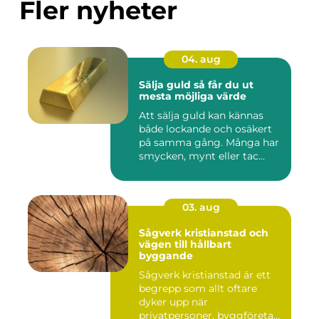
Fler nyheter
04. aug
Sälja guld så får du ut
mesta möjliga värde
Att sälja guld kan kännas
både lockande och osäkert
på samma gång. Många har
smycken, mynt eller tac...
03. aug
Sågverk kristianstad och
vägen till hållbart
byggande
Sågverk kristianstad är ett
begrepp som allt oftare
dyker upp när
privatpersoner, byggföretag