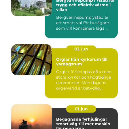
Bergvärmepump i Ystad för
trygg och effektiv värme i
villan
Bergvärmepump ystad är
ett smart val för husägare
som vill kombinera låga ...
03. jun
Orglar från kyrkorum till
vardagsrum
Orglar förknippas ofta med
stora kyrkor och högtidliga
ceremonier. Men dagens
orgelvärld är betydlig...
01. jun
Begagnade fyrhjulingar
smart väg till mer maskin
för pengarna