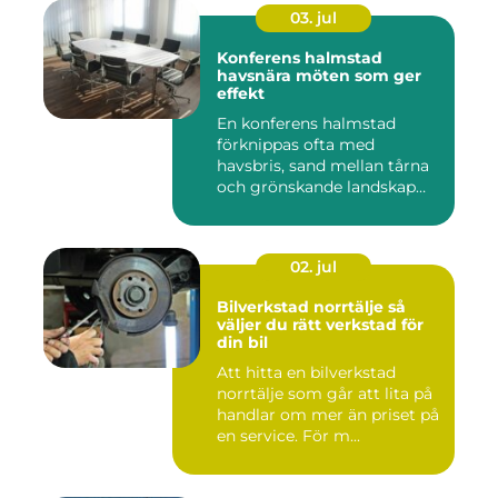
03. jul
Konferens halmstad
havsnära möten som ger
effekt
En konferens halmstad
förknippas ofta med
havsbris, sand mellan tårna
och grönskande landskap
bara m...
02. jul
Bilverkstad norrtälje så
väljer du rätt verkstad för
din bil
Att hitta en bilverkstad
norrtälje som går att lita på
handlar om mer än priset på
en service. För m...