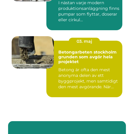
I nästan varje modern
produktionsanläggning finns
pumpar som flyttar, doserar
eller cirkul...
03. maj
Betongarbeten stockholm
grunden som avgör hela
projektet
Betong är ofta den mest
anonyma delen av ett
byggprojekt, men samtidigt
den mest avgörande. När
grun...