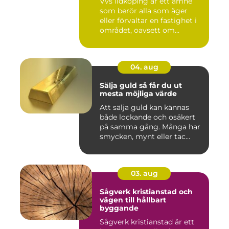
Vvs lidköping är ett ämne
som berör alla som äger
eller förvaltar en fastighet i
området, oavsett om...
04. aug
Sälja guld så får du ut
mesta möjliga värde
Att sälja guld kan kännas
både lockande och osäkert
på samma gång. Många har
smycken, mynt eller tac...
03. aug
Sågverk kristianstad och
vägen till hållbart
byggande
Sågverk kristianstad är ett