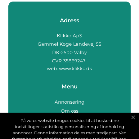
Adress
web:
www.klikko.dk
Menu
Annonsering
Om oss
Cookies
På vores website bruges cookies til at huske dine
indstillinger, statistik og personalisering af indhold og
Kontakta oss
annoncer. Denne information deles med tredjepart. Ved
Sitemap