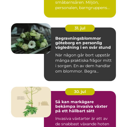
småbarnsåren. Miljön,
personalen, barngruppens...
31. jul
Begravningsblommor
göteborg en personlig
vägledning i en svår stund
När någon går bort uppstår
många praktiska frågor mitt
i sorgen. En av dem handlar
om blommor. Begra...
30. jul
Så kan markägare
bekämpa invasiva växter
på ett hållbart sätt
Invasiva växtarter är ett av
de snabbast växande hoten