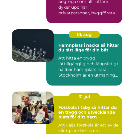
begrepp som allt oftare
dyker upp när
privatpersoner, byggföretag
och ma...
01. aug
Hamnplats i nacka så hittar
du rätt läge för din båt
Att hitta en trygg,
lättillgänglig och långsiktigt
hållbar hamnplats nära
Stockholm är en utmaning
f...
31. jul
Förskola i täby så hittar du
en trygg och utvecklande
plats för ditt barn
Att välja förskola är ett av de
viktigaste besluten i