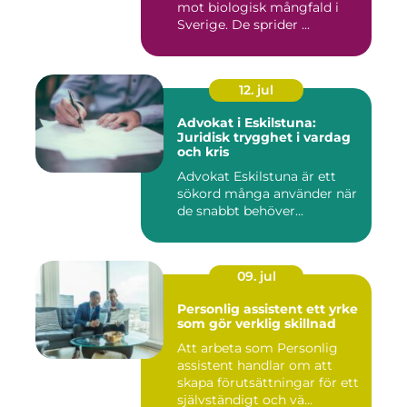
mot biologisk mångfald i
Sverige. De sprider ...
12. jul
Advokat i Eskilstuna:
Juridisk trygghet i vardag
och kris
Advokat Eskilstuna är ett
sökord många använder när
de snabbt behöver...
09. jul
Personlig assistent ett yrke
som gör verklig skillnad
Att arbeta som Personlig
assistent handlar om att
skapa förutsättningar för ett
självständigt och vä...