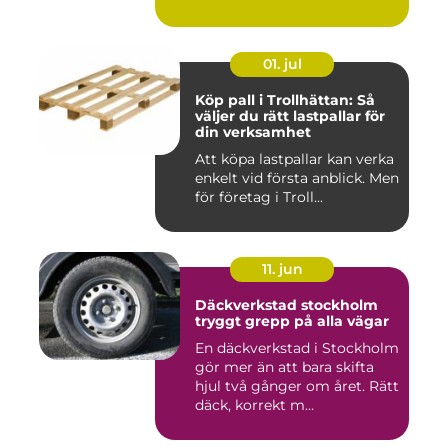
01. jul
Köp pall i Trollhättan: Så
väljer du rätt lastpallar för
din verksamhet
Att köpa lastpallar kan verka
enkelt vid första anblick. Men
för företag i Troll...
11. jun
Däckverkstad stockholm
tryggt grepp på alla vägar
En däckverkstad i Stockholm
gör mer än att bara skifta
hjul två gånger om året. Rätt
däck, korrekt m...