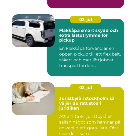
02. jul
Flakkåpa smart skydd och
extra lastutrymme för
pickup
En Flakkåpa förvandlar en
öppen pickup till ett flexibelt,
säkert och mer lättjobbat
transportfordon...
02. jul
Juristbyrå i stockholm så
väljer du rätt stöd i
juridiken
Att anlita en juristbyrå är
sällan något som hamnar på
en vanlig att göra-lista. Ofta
sker det i sam...