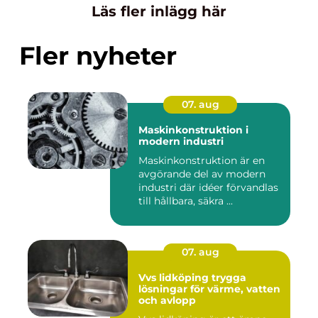
Läs fler inlägg här
Fler nyheter
07. aug
Maskinkonstruktion i
modern industri
Maskinkonstruktion är en
avgörande del av modern
industri där idéer förvandlas
till hållbara, säkra ...
07. aug
Vvs lidköping trygga
lösningar för värme, vatten
och avlopp