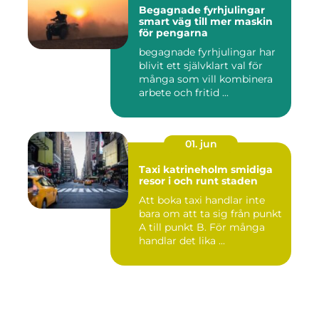
Begagnade fyrhjulingar
smart väg till mer maskin
för pengarna
begagnade fyrhjulingar har
blivit ett självklart val för
många som vill kombinera
arbete och fritid ...
01. jun
Taxi katrineholm smidiga
resor i och runt staden
Att boka taxi handlar inte
bara om att ta sig från punkt
A till punkt B. För många
handlar det lika ...