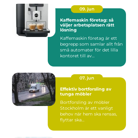
09. jun
Kaffemaskin företag: så
väljer arbetsplatsen rätt
lösning
Kaffemaskin företag är ett
begrepp som samlar allt från
små automater för det lilla
kontoret till av...
07. jun
Effektiv bortforsling av
tunga möbler
Bortforsling av möbler
Stockholm är ett vanligt
behov när hem ska rensas,
flyttar ska...