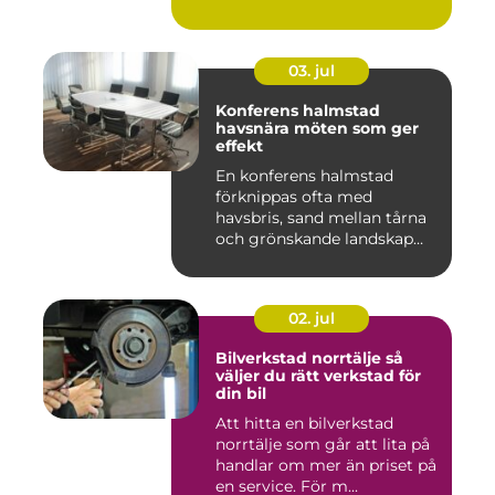
03. jul
Konferens halmstad
havsnära möten som ger
effekt
En konferens halmstad
förknippas ofta med
havsbris, sand mellan tårna
och grönskande landskap
bara m...
02. jul
Bilverkstad norrtälje så
väljer du rätt verkstad för
din bil
Att hitta en bilverkstad
norrtälje som går att lita på
handlar om mer än priset på
en service. För m...