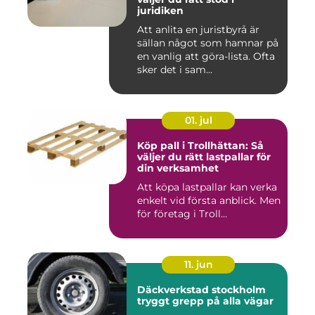
juridiken
Att anlita en juristbyrå är
sällan något som hamnar på
en vanlig att göra-lista. Ofta
sker det i sam...
01. jul
Köp pall i Trollhättan: Så
väljer du rätt lastpallar för
din verksamhet
Att köpa lastpallar kan verka
enkelt vid första anblick. Men
för företag i Troll...
11. jun
Däckverkstad stockholm
tryggt grepp på alla vägar