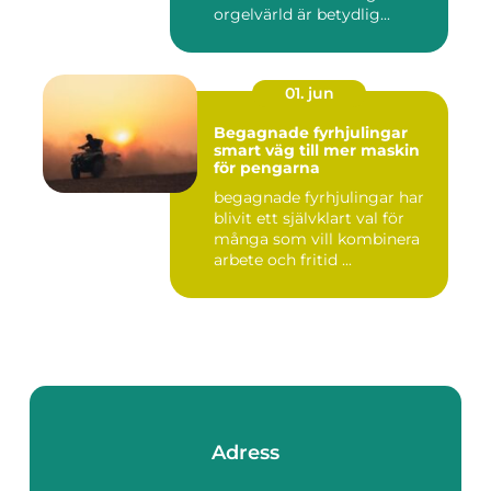
orgelvärld är betydlig...
01. jun
Begagnade fyrhjulingar
smart väg till mer maskin
för pengarna
begagnade fyrhjulingar har
blivit ett självklart val för
många som vill kombinera
arbete och fritid ...
Adress