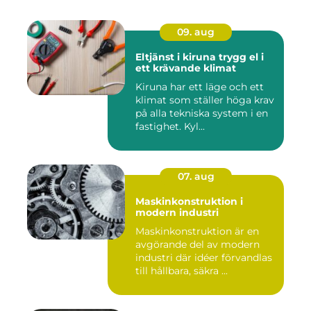
09. aug
Eltjänst i kiruna trygg el i
ett krävande klimat
Kiruna har ett läge och ett
klimat som ställer höga krav
på alla tekniska system i en
fastighet. Kyl...
07. aug
Maskinkonstruktion i
modern industri
Maskinkonstruktion är en
avgörande del av modern
industri där idéer förvandlas
till hållbara, säkra ...