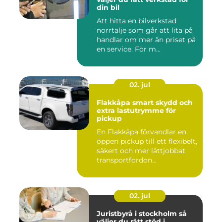
din bil
Att hitta en bilverkstad
norrtälje som går att lita på
handlar om mer än priset på
en service. För m...
02. jul
Flakkåpa smart skydd och
extra lastutrymme för
pickup
En Flakkåpa förvandlar en
öppen pickup till ett flexibelt,
säkert och mer lättjobbat
transportfordon...
02. jul
Juristbyrå i stockholm så
väljer du rätt stöd i