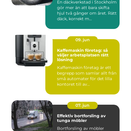
En däckverkstad i Stockholm
gör mer än att bara skifta
hjul två gånger om året. Rätt
däck, korrekt m...
09. jun
Kaffemaskin företag: så
väljer arbetsplatsen rätt
lösning
Kaffemaskin företag är ett
begrepp som samlar allt från
små automater för det lilla
kontoret till av...
07. jun
Effektiv bortforsling av
tunga möbler
Bortforsling av möbler