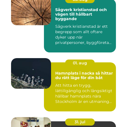
Sågverk kristianstad och
vägen till hållbart
byggande
Sågverk kristianstad är ett
begrepp som allt oftare
dyker upp när
privatpersoner, byggföretag
och ma...
01. aug
Hamnplats i nacka så hittar
du rätt läge för din båt
Att hitta en trygg,
lättillgänglig och långsiktigt
hållbar hamnplats nära
Stockholm är en utmaning
f...
31. jul