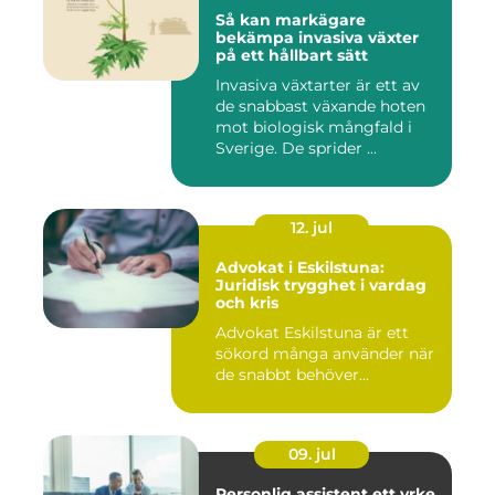
Så kan markägare
bekämpa invasiva växter
på ett hållbart sätt
Invasiva växtarter är ett av
de snabbast växande hoten
mot biologisk mångfald i
Sverige. De sprider ...
12. jul
Advokat i Eskilstuna:
Juridisk trygghet i vardag
och kris
Advokat Eskilstuna är ett
sökord många använder när
de snabbt behöver...
09. jul
Personlig assistent ett yrke