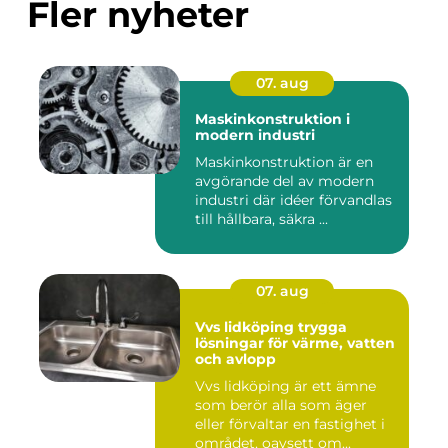
Fler nyheter
07. aug
Maskinkonstruktion i
modern industri
Maskinkonstruktion är en
avgörande del av modern
industri där idéer förvandlas
till hållbara, säkra ...
07. aug
Vvs lidköping trygga
lösningar för värme, vatten
och avlopp
Vvs lidköping är ett ämne
som berör alla som äger
eller förvaltar en fastighet i
området, oavsett om...