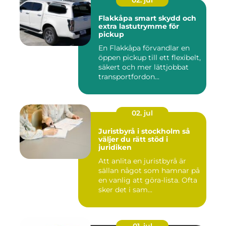
02. jul
Flakkåpa smart skydd och
extra lastutrymme för
pickup
En Flakkåpa förvandlar en
öppen pickup till ett flexibelt,
säkert och mer lättjobbat
transportfordon...
02. jul
Juristbyrå i stockholm så
väljer du rätt stöd i
juridiken
Att anlita en juristbyrå är
sällan något som hamnar på
en vanlig att göra-lista. Ofta
sker det i sam...