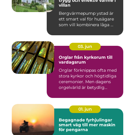
trygg och effektiv värme i
villan
Bergvärmepump ystad är
ett smart val för husägare
som vill kombinera låga ...
03. jun
Orglar från kyrkorum till
vardagsrum
Orglar förknippas ofta med
stora kyrkor och högtidliga
ceremonier. Men dagens
orgelvärld är betydlig...
01. jun
Begagnade fyrhjulingar
smart väg till mer maskin
för pengarna