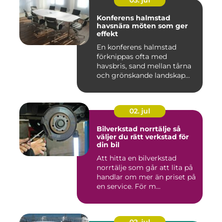
03. jul
Konferens halmstad
havsnära möten som ger
effekt
En konferens halmstad
förknippas ofta med
havsbris, sand mellan tårna
och grönskande landskap
bara m...
02. jul
Bilverkstad norrtälje så
väljer du rätt verkstad för
din bil
Att hitta en bilverkstad
norrtälje som går att lita på
handlar om mer än priset på
en service. För m...