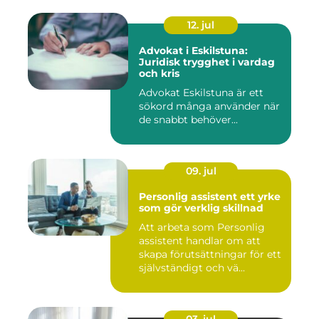
12. jul
Advokat i Eskilstuna:
Juridisk trygghet i vardag
och kris
Advokat Eskilstuna är ett
sökord många använder när
de snabbt behöver...
09. jul
Personlig assistent ett yrke
som gör verklig skillnad
Att arbeta som Personlig
assistent handlar om att
skapa förutsättningar för ett
självständigt och vä...