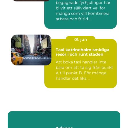
begagnade fyrhjulingar har
blivit ett självklart val för
många som vill kombinera
arbete och fritid ...
01. jun
Taxi katrineholm smidiga
resor i och runt staden
Att boka taxi handlar inte
bara om att ta sig från punkt
A till punkt B. För många
handlar det lika ...