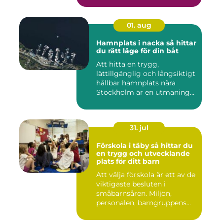
01. aug
Hamnplats i nacka så hittar
du rätt läge för din båt
Att hitta en trygg,
lättillgänglig och långsiktigt
hållbar hamnplats nära
Stockholm är en utmaning
f...
31. jul
Förskola i täby så hittar du
en trygg och utvecklande
plats för ditt barn
Att välja förskola är ett av de
viktigaste besluten i
småbarnsåren. Miljön,
personalen, barngruppens...