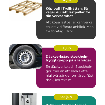
01. jul
Köp pall i Trollhättan: Så
väljer du rätt lastpallar för
din verksamhet
Att köpa lastpallar kan verka
enkelt vid första anblick. Men
för företag i Troll...
11. jun
Däckverkstad stockholm
tryggt grepp på alla vägar
En däckverkstad i Stockholm
gör mer än att bara skifta
hjul två gånger om året. Rätt
däck, korrekt m...
09. jun