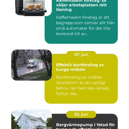
Kaffemaskin företag: så
väljer arbetsplatsen rätt
lösning
Kaffemaskin företag är ett
begrepp som samlar allt från
små automater för det lilla
kontoret till av...
07. jun
Effektiv bortforsling av
tunga möbler
Bortforsling av möbler
Stockholm är ett vanligt
behov när hem ska rensas,
flyttar ska...
05. jun
Bergvärmepump i Ystad för