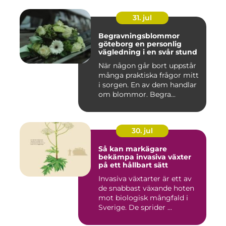
31. jul
Begravningsblommor
göteborg en personlig
vägledning i en svår stund
När någon går bort uppstår
många praktiska frågor mitt
i sorgen. En av dem handlar
om blommor. Begra...
30. jul
Så kan markägare
bekämpa invasiva växter
på ett hållbart sätt
Invasiva växtarter är ett av
de snabbast växande hoten
mot biologisk mångfald i
Sverige. De sprider ...