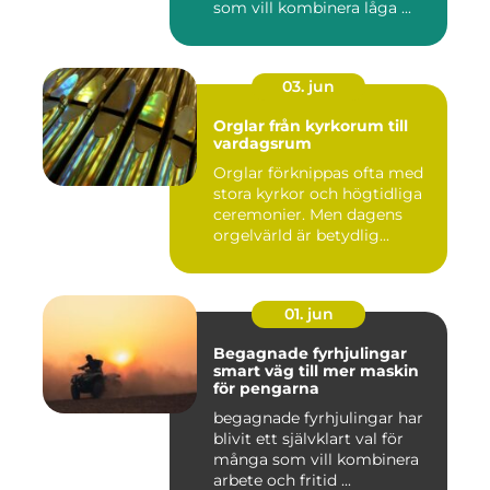
som vill kombinera låga ...
03. jun
Orglar från kyrkorum till
vardagsrum
Orglar förknippas ofta med
stora kyrkor och högtidliga
ceremonier. Men dagens
orgelvärld är betydlig...
01. jun
Begagnade fyrhjulingar
smart väg till mer maskin
för pengarna
begagnade fyrhjulingar har
blivit ett självklart val för
många som vill kombinera
arbete och fritid ...