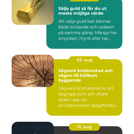
Sälja guld så får du ut
mesta möjliga värde
Att sälja guld kan kännas
både lockande och osäkert
på samma gång. Många har
smycken, mynt eller tac...
03. aug
Sågverk kristianstad och
vägen till hållbart
byggande
Sågverk kristianstad är ett
begrepp som allt oftare
dyker upp när
privatpersoner, byggföretag
och ma...
01. aug