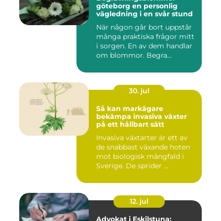
göteborg en personlig
vägledning i en svår stund
När någon går bort uppstår
många praktiska frågor mitt
i sorgen. En av dem handlar
om blommor. Begra...
30. jul
Så kan markägare
bekämpa invasiva växter
på ett hållbart sätt
Invasiva växtarter är ett av
de snabbast växande hoten
mot biologisk mångfald i
Sverige. De sprider ...
12. jul
Advokat i Eskilstuna: