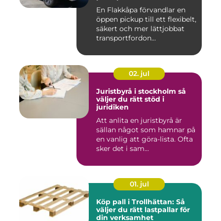
En Flakkåpa förvandlar en
öppen pickup till ett flexibelt,
säkert och mer lättjobbat
transportfordon...
02. jul
Juristbyrå i stockholm så
väljer du rätt stöd i
juridiken
Att anlita en juristbyrå är
sällan något som hamnar på
en vanlig att göra-lista. Ofta
sker det i sam...
01. jul
Köp pall i Trollhättan: Så
väljer du rätt lastpallar för
din verksamhet