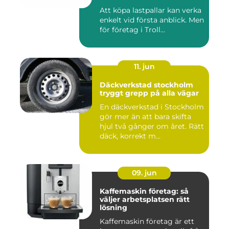
Att köpa lastpallar kan verka
enkelt vid första anblick. Men
för företag i Troll...
11. jun
Däckverkstad stockholm
tryggt grepp på alla vägar
En däckverkstad i Stockholm
gör mer än att bara skifta
hjul två gånger om året. Rätt
däck, korrekt m...
09. jun
Kaffemaskin företag: så
väljer arbetsplatsen rätt
lösning
Kaffemaskin företag är ett