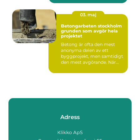
03. maj
Betongarbeten stockholm
grunden som avgör hela
projektet
Betong är ofta den mest
anonyma delen av ett
byggprojekt, men samtidigt
den mest avgörande. När
grun...
Adress