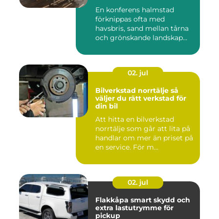
En konferens halmstad
förknippas ofta med
havsbris, sand mellan tårna
och grönskande landskap
bara m...
02. jul
Bilverkstad norrtälje så
väljer du rätt verkstad för
din bil
Att hitta en bilverkstad
norrtälje som går att lita på
handlar om mer än priset på
en service. För m...
02. jul
Flakkåpa smart skydd och
extra lastutrymme för
pickup