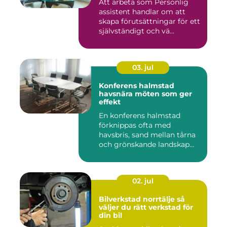
Att arbeta som Personlig
assistent handlar om att
skapa förutsättningar för ett
självständigt och vä...
03. jul
Konferens halmstad
havsnära möten som ger
effekt
En konferens halmstad
förknippas ofta med
havsbris, sand mellan tårna
och grönskande landskap
bara m...
02. jul
Bilverkstad norrtälje så
väljer du rätt verkstad för
din bil