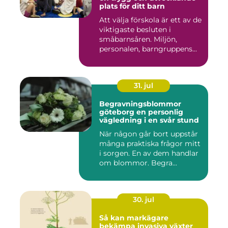
plats för ditt barn
Att välja förskola är ett av de
viktigaste besluten i
småbarnsåren. Miljön,
personalen, barngruppens...
31. jul
Begravningsblommor
göteborg en personlig
vägledning i en svår stund
När någon går bort uppstår
många praktiska frågor mitt
i sorgen. En av dem handlar
om blommor. Begra...
30. jul
Så kan markägare
bekämpa invasiva växter