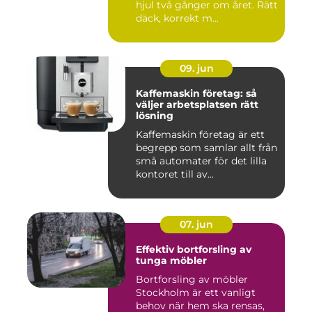
hjul två gånger om året. Rätt
däck, korrekt m...
09. jun
Kaffemaskin företag: så
väljer arbetsplatsen rätt
lösning
Kaffemaskin företag är ett
begrepp som samlar allt från
små automater för det lilla
kontoret till av...
07. jun
Effektiv bortforsling av
tunga möbler
Bortforsling av möbler
Stockholm är ett vanligt
behov när hem ska rensas,