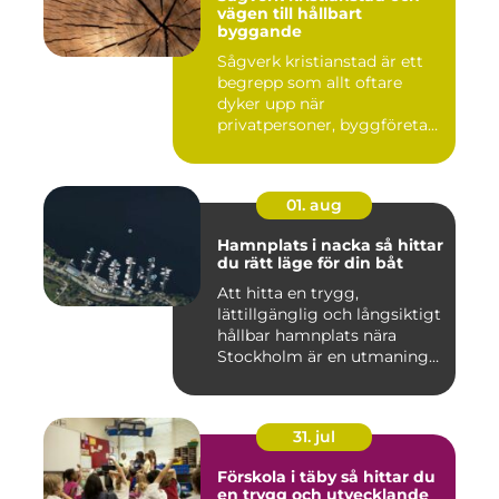
vägen till hållbart
byggande
Sågverk kristianstad är ett
begrepp som allt oftare
dyker upp när
privatpersoner, byggföretag
och ma...
01. aug
Hamnplats i nacka så hittar
du rätt läge för din båt
Att hitta en trygg,
lättillgänglig och långsiktigt
hållbar hamnplats nära
Stockholm är en utmaning
f...
31. jul
Förskola i täby så hittar du
en trygg och utvecklande