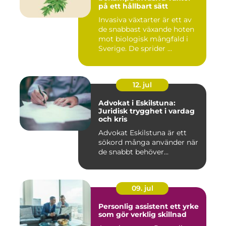
på ett hållbart sätt
Invasiva växtarter är ett av
de snabbast växande hoten
mot biologisk mångfald i
Sverige. De sprider ...
12. jul
Advokat i Eskilstuna:
Juridisk trygghet i vardag
och kris
Advokat Eskilstuna är ett
sökord många använder när
de snabbt behöver...
09. jul
Personlig assistent ett yrke
som gör verklig skillnad