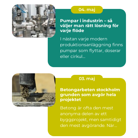
04. maj
Pumpar i industrin – så
väljer man rätt lösning för
varje flöde
I nästan varje modern
produktionsanläggning finns
pumpar som flyttar, doserar
eller cirkul...
03. maj
Betongarbeten stockholm
grunden som avgör hela
projektet
Betong är ofta den mest
anonyma delen av ett
byggprojekt, men samtidigt
den mest avgörande. När
grun...