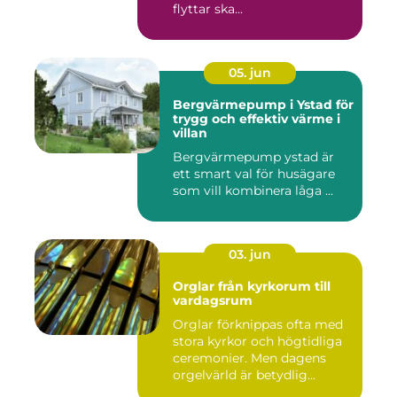
flyttar ska...
05. jun
Bergvärmepump i Ystad för
trygg och effektiv värme i
villan
Bergvärmepump ystad är
ett smart val för husägare
som vill kombinera låga ...
03. jun
Orglar från kyrkorum till
vardagsrum
Orglar förknippas ofta med
stora kyrkor och högtidliga
ceremonier. Men dagens
orgelvärld är betydlig...