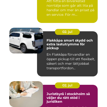
Att hitta en bilverkstad
norrtälje som går att lita på
handlar om mer än priset på
en service. För m...
02. jul
Flakkåpa smart skydd och
extra lastutrymme för
pickup
En Flakkåpa förvandlar en
öppen pickup till ett flexibelt,
säkert och mer lättjobbat
transportfordon...
02. jul
Juristbyrå i stockholm så
väljer du rätt stöd i
juridiken