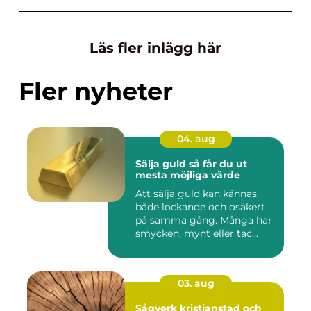
Läs fler inlägg här
Fler nyheter
04. aug
Sälja guld så får du ut
mesta möjliga värde
Att sälja guld kan kännas
både lockande och osäkert
på samma gång. Många har
smycken, mynt eller tac...
03. aug
Sågverk kristianstad och