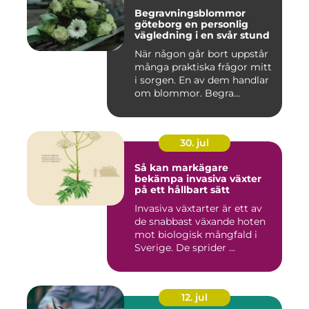
Begravningsblommor
göteborg en personlig
vägledning i en svår stund
När någon går bort uppstår
många praktiska frågor mitt
i sorgen. En av dem handlar
om blommor. Begra...
30. jul
Så kan markägare
bekämpa invasiva växter
på ett hållbart sätt
Invasiva växtarter är ett av
de snabbast växande hoten
mot biologisk mångfald i
Sverige. De sprider ...
12. jul