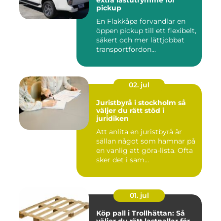
extra lastutrymme för
pickup
En Flakkåpa förvandlar en
öppen pickup till ett flexibelt,
säkert och mer lättjobbat
transportfordon...
02. jul
Juristbyrå i stockholm så
väljer du rätt stöd i
juridiken
Att anlita en juristbyrå är
sällan något som hamnar på
en vanlig att göra-lista. Ofta
sker det i sam...
01. jul
Köp pall i Trollhättan: Så