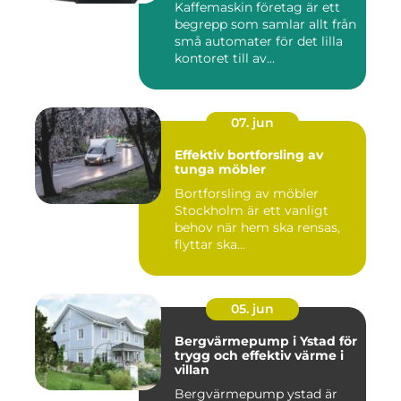
Kaffemaskin företag är ett
begrepp som samlar allt från
små automater för det lilla
kontoret till av...
07. jun
Effektiv bortforsling av
tunga möbler
Bortforsling av möbler
Stockholm är ett vanligt
behov när hem ska rensas,
flyttar ska...
05. jun
Bergvärmepump i Ystad för
trygg och effektiv värme i
villan
Bergvärmepump ystad är