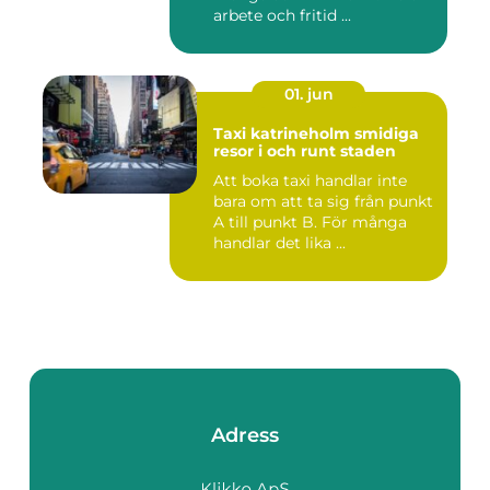
arbete och fritid ...
01. jun
Taxi katrineholm smidiga
resor i och runt staden
Att boka taxi handlar inte
bara om att ta sig från punkt
A till punkt B. För många
handlar det lika ...
Adress