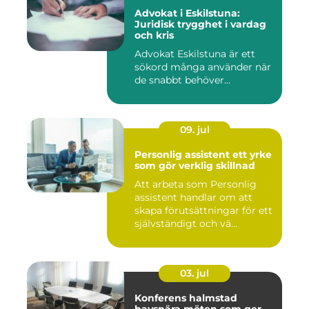
Advokat i Eskilstuna:
Juridisk trygghet i vardag
och kris
Advokat Eskilstuna är ett
sökord många använder när
de snabbt behöver...
09. jul
Personlig assistent ett yrke
som gör verklig skillnad
Att arbeta som Personlig
assistent handlar om att
skapa förutsättningar för ett
självständigt och vä...
03. jul
Konferens halmstad