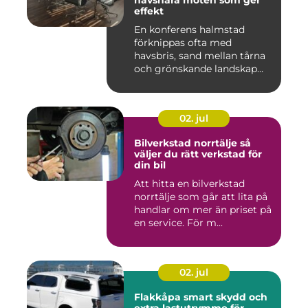
havsnära möten som ger
effekt
En konferens halmstad
förknippas ofta med
havsbris, sand mellan tårna
och grönskande landskap
bara m...
02. jul
Bilverkstad norrtälje så
väljer du rätt verkstad för
din bil
Att hitta en bilverkstad
norrtälje som går att lita på
handlar om mer än priset på
en service. För m...
02. jul
Flakkåpa smart skydd och