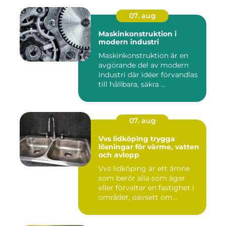
07. aug
Maskinkonstruktion i
modern industri
Maskinkonstruktion är en
avgörande del av modern
industri där idéer förvandlas
till hållbara, säkra ...
07. aug
Vvs lidköping trygga
lösningar för värme, vatten
och avlopp
Vvs lidköping är ett ämne
som berör alla som äger
eller förvaltar en fastighet i
området, oavsett om...