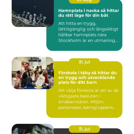
Hamnplats i nacka så hittar
du rätt läge för din båt
Att hitta en trygg,
lättillgänglig och långsiktigt
hållbar hamnplats nära
Stockholm är en utmaning
f...
31. jul
Förskola i täby så hittar du
en trygg och utvecklande
plats för ditt barn
Att välja förskola är ett av de
viktigaste besluten i
småbarnsåren. Miljön,
personalen, barngruppens...
31. jul