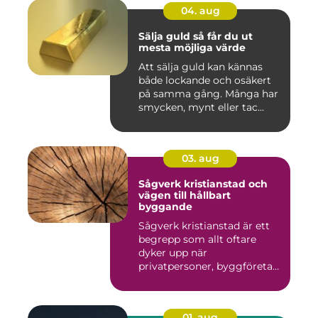
04. aug
Sälja guld så får du ut
mesta möjliga värde
Att sälja guld kan kännas
både lockande och osäkert
på samma gång. Många har
smycken, mynt eller tac...
03. aug
Sågverk kristianstad och
vägen till hållbart
byggande
Sågverk kristianstad är ett
begrepp som allt oftare
dyker upp när
privatpersoner, byggföretag
och ma...
01. aug