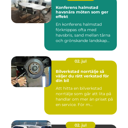
Konferens halmstad
havsnära möten som ger
effekt
En konferens halmstad
förknippas ofta med
havsbris, sand mellan tårna
och grönskande landskap
bara m...
02. jul
Bilverkstad norrtälje så
väljer du rätt verkstad för
din bil
Att hitta en bilverkstad
norrtälje som går att lita på
handlar om mer än priset på
en service. För m...
02. jul