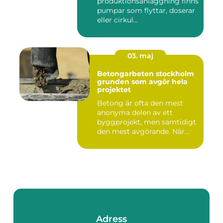
produktionsanläggning finns
pumpar som flyttar, doserar
eller cirkul...
03. maj
Betongarbeten stockholm
grunden som avgör hela
projektet
Betong är ofta den mest
anonyma delen av ett
byggprojekt, men samtidigt
den mest avgörande. När
grun...
Adress