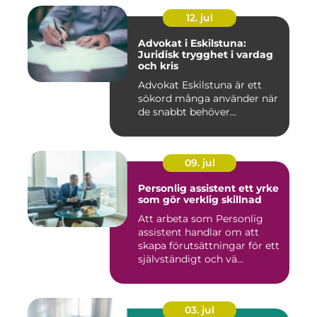
12. jul
Advokat i Eskilstuna:
Juridisk trygghet i vardag
och kris
Advokat Eskilstuna är ett
sökord många använder när
de snabbt behöver...
09. jul
Personlig assistent ett yrke
som gör verklig skillnad
Att arbeta som Personlig
assistent handlar om att
skapa förutsättningar för ett
självständigt och vä...
03. jul