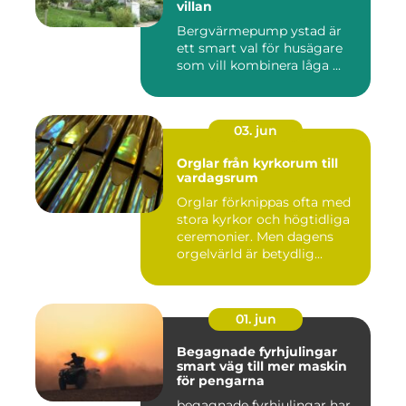
villan
Bergvärmepump ystad är
ett smart val för husägare
som vill kombinera låga ...
03. jun
Orglar från kyrkorum till
vardagsrum
Orglar förknippas ofta med
stora kyrkor och högtidliga
ceremonier. Men dagens
orgelvärld är betydlig...
01. jun
Begagnade fyrhjulingar
smart väg till mer maskin
för pengarna
begagnade fyrhjulingar har