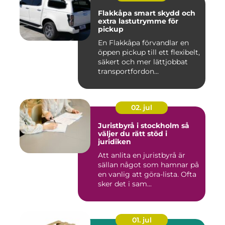
Flakkåpa smart skydd och
extra lastutrymme för
pickup
En Flakkåpa förvandlar en
öppen pickup till ett flexibelt,
säkert och mer lättjobbat
transportfordon...
02. jul
Juristbyrå i stockholm så
väljer du rätt stöd i
juridiken
Att anlita en juristbyrå är
sällan något som hamnar på
en vanlig att göra-lista. Ofta
sker det i sam...
01. jul