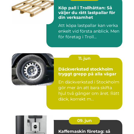
Köp pall i Trollhättan: Så
väljer du rätt lastpallar för
din verksamhet
Att köpa lastpallar kan verka
enkelt vid första anblick. Men
för företag i Troll...
11. jun
Däckverkstad stockholm
tryggt grepp på alla vägar
En däckverkstad i Stockholm
gör mer än att bara skifta
hjul två gånger om året. Rätt
däck, korrekt m...
09. jun
Kaffemaskin företag: så