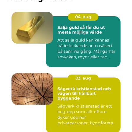
04. aug
Sälja guld så får du ut
mesta möjliga värde
Att sälja guld kan kännas
både lockande och osäkert
på samma gång. Många har
smycken, mynt eller tac...
03. aug
Sågverk kristianstad och
vägen till hållbart
byggande
Sågverk kristianstad är ett
begrepp som allt oftare
dyker upp när
privatpersoner, byggföretag
och ma...