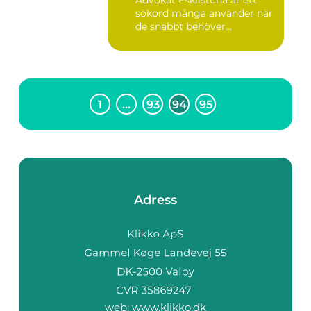
Advokat Eskilstuna är ett
sökord många använder när
de snabbt behöver...
1
…
93
94
95
Adress
web:
www.klikko.dk