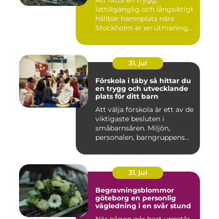
Att hitta en trygg,
lättillgänglig och långsiktigt
hållbar hamnplats nära
Stockholm är en utmaning
f...
31. jul
Förskola i täby så hittar du
en trygg och utvecklande
plats för ditt barn
Att välja förskola är ett av de
viktigaste besluten i
småbarnsåren. Miljön,
personalen, barngruppens...
31. jul
Begravningsblommor
göteborg en personlig
vägledning i en svår stund