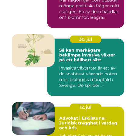
När någon går bort uppstår
många praktiska frågor mitt
i sorgen. En av dem handlar
om blommor. Begra...
30. jul
Så kan markägare
bekämpa invasiva växter
på ett hållbart sätt
Invasiva växtarter är ett av
de snabbast växande hoten
mot biologisk mångfald i
Sverige. De sprider ...
12. jul
Advokat i Eskilstuna:
Juridisk trygghet i vardag
och kris