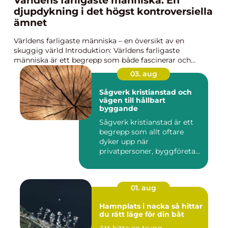
Världens farligaste människa: En
djupdykning i det högst kontroversiella
ämnet
Världens farligaste människa – en översikt av en
skuggig värld Introduktion: Världens farligaste
människa är ett begrepp som både fascinerar och...
03. aug
Sågverk kristianstad och
vägen till hållbart
byggande
Sågverk kristianstad är ett
begrepp som allt oftare
dyker upp när
privatpersoner, byggföretag
och ma...
01. aug
Hamnplats i nacka så hittar
du rätt läge för din båt