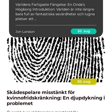
Världens Farligaste Fängelse: En Onda’s
Högborg Introduktion: Världen är inte längre
bara full av fantastiska sevärdheter och lugna
platser att ...
30. aug
Jon Larsson
30. aug
Skådespelare misstänkt för
kvinnofridskränkning: En djupdykning i
problemet