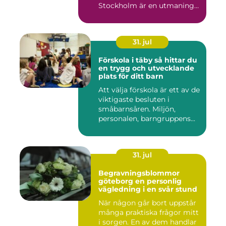
Stockholm är en utmaning
f...
31. jul
Förskola i täby så hittar du
en trygg och utvecklande
plats för ditt barn
Att välja förskola är ett av de
viktigaste besluten i
småbarnsåren. Miljön,
personalen, barngruppens...
31. jul
Begravningsblommor
göteborg en personlig
vägledning i en svår stund
När någon går bort uppstår
många praktiska frågor mitt
i sorgen. En av dem handlar