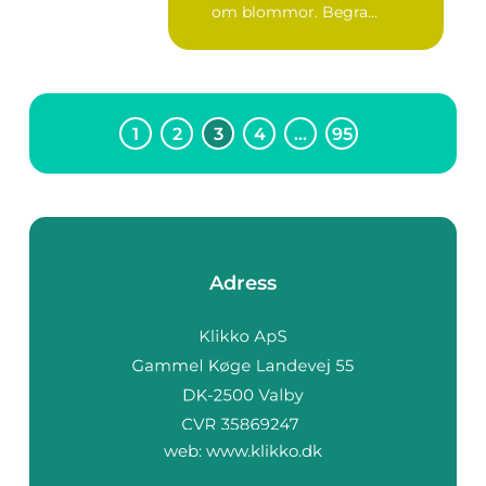
om blommor. Begra...
1
2
3
4
…
95
Adress
web:
www.klikko.dk