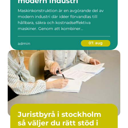
modern industri
Maskinkonstruktion är en avgörande del av
modern industri där idéer förvandlas till
hållbara, säkra och kostnadseffektiva
maskiner. Genom att kombiner...
07. aug
admin
Juristbyrå i stockholm
så väljer du rätt stöd i