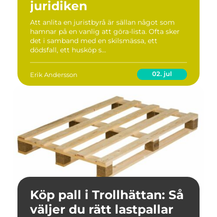
juridiken
Att anlita en juristbyrå är sällan något som
hamnar på en vanlig att göra-lista. Ofta sker
det i samband med en skilsmässa, ett
dödsfall, ett husköp s...
02. jul
Erik Andersson
Köp pall i Trollhättan: Så
väljer du rätt lastpallar