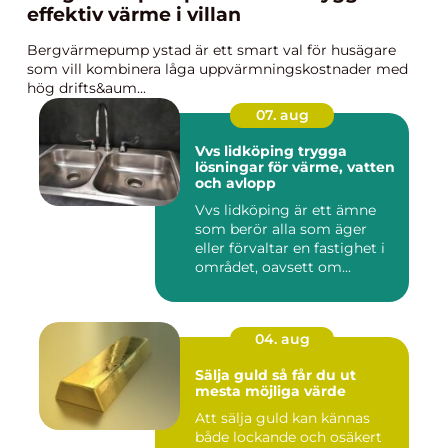
effektiv värme i villan
Bergvärmepump ystad är ett smart val för husägare
som vill kombinera låga uppvärmningskostnader med
hög drifts&aum...
07. aug
Vvs lidköping trygga
lösningar för värme, vatten
och avlopp
Vvs lidköping är ett ämne
som berör alla som äger
eller förvaltar en fastighet i
området, oavsett om...
04. aug
Sälja guld så får du ut
mesta möjliga värde
Att sälja guld kan kännas
både lockande och osäkert