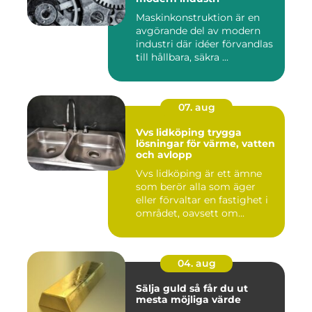
Maskinkonstruktion är en
avgörande del av modern
industri där idéer förvandlas
till hållbara, säkra ...
07. aug
Vvs lidköping trygga
lösningar för värme, vatten
och avlopp
Vvs lidköping är ett ämne
som berör alla som äger
eller förvaltar en fastighet i
området, oavsett om...
04. aug
Sälja guld så får du ut
mesta möjliga värde