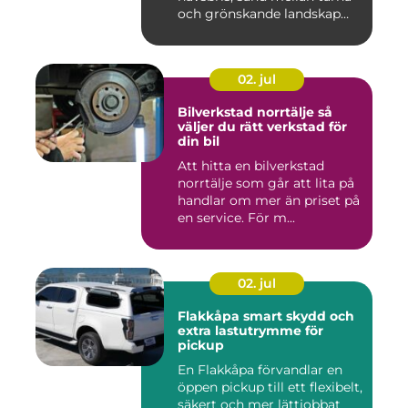
och grönskande landskap
bara m...
02. jul
Bilverkstad norrtälje så
väljer du rätt verkstad för
din bil
Att hitta en bilverkstad
norrtälje som går att lita på
handlar om mer än priset på
en service. För m...
02. jul
Flakkåpa smart skydd och
extra lastutrymme för
pickup
En Flakkåpa förvandlar en
öppen pickup till ett flexibelt,
säkert och mer lättjobbat