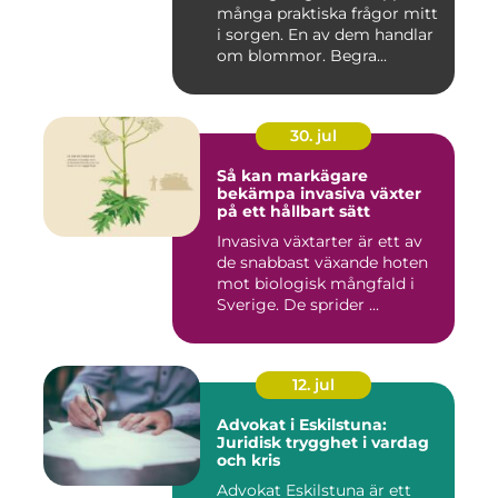
många praktiska frågor mitt
i sorgen. En av dem handlar
om blommor. Begra...
30. jul
Så kan markägare
bekämpa invasiva växter
på ett hållbart sätt
Invasiva växtarter är ett av
de snabbast växande hoten
mot biologisk mångfald i
Sverige. De sprider ...
12. jul
Advokat i Eskilstuna:
Juridisk trygghet i vardag
och kris
Advokat Eskilstuna är ett