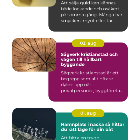
Att sälja guld kan kännas
både lockande och osäkert
på samma gång. Många har
smycken, mynt eller tac...
03. aug
Sågverk kristianstad och
vägen till hållbart
byggande
Sågverk kristianstad är ett
begrepp som allt oftare
dyker upp när
privatpersoner, byggföretag
och ma...
01. aug
Hamnplats i nacka så hittar
du rätt läge för din båt
Att hitta en trygg,