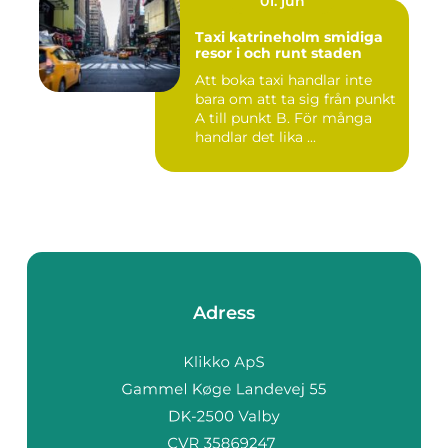
01. jun
Taxi katrineholm smidiga
resor i och runt staden
Att boka taxi handlar inte
bara om att ta sig från punkt
A till punkt B. För många
handlar det lika ...
Adress