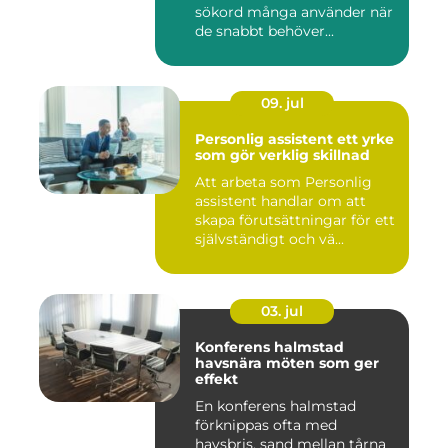
sökord många använder när
de snabbt behöver...
09. jul
Personlig assistent ett yrke
som gör verklig skillnad
Att arbeta som Personlig
assistent handlar om att
skapa förutsättningar för ett
självständigt och vä...
03. jul
Konferens halmstad
havsnära möten som ger
effekt
En konferens halmstad
förknippas ofta med
havsbris, sand mellan tårna