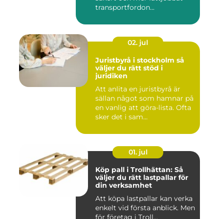
transportfordon...
02. jul
Juristbyrå i stockholm så
väljer du rätt stöd i
juridiken
Att anlita en juristbyrå är
sällan något som hamnar på
en vanlig att göra-lista. Ofta
sker det i sam...
01. jul
Köp pall i Trollhättan: Så
väljer du rätt lastpallar för
din verksamhet
Att köpa lastpallar kan verka
enkelt vid första anblick. Men
för företag i Troll...