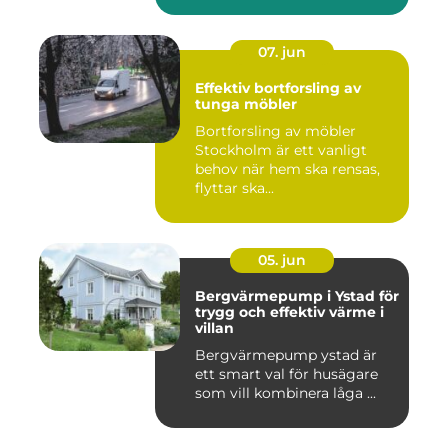
07. jun
Effektiv bortforsling av
tunga möbler
Bortforsling av möbler
Stockholm är ett vanligt
behov när hem ska rensas,
flyttar ska...
05. jun
Bergvärmepump i Ystad för
trygg och effektiv värme i
villan
Bergvärmepump ystad är
ett smart val för husägare
som vill kombinera låga ...