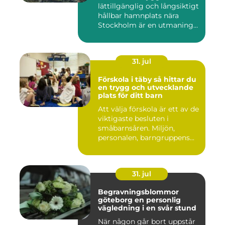
lättillgänglig och långsiktigt
hållbar hamnplats nära
Stockholm är en utmaning
f...
31. jul
Förskola i täby så hittar du
en trygg och utvecklande
plats för ditt barn
Att välja förskola är ett av de
viktigaste besluten i
småbarnsåren. Miljön,
personalen, barngruppens...
31. jul
Begravningsblommor
göteborg en personlig
vägledning i en svår stund
När någon går bort uppstår