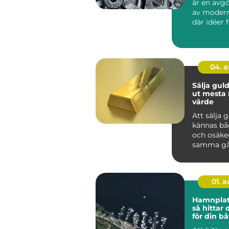
är en avg
av modern
där idéer 
till hållbar
04. 
Sälja guld så får 
ut mesta 
värde
Att sälja 
kännas bå
och osäke
samma gå
har smyck
eller tac...
01. 
Hamnplat
så hittar 
för din bå