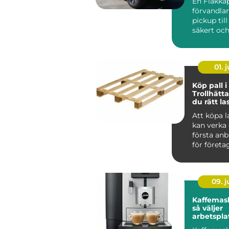
En Flakkå
förvandla
pickup till 
säkert oc
lättjobbat
transportf
01. j
Köp pall i
Trollhätta
du rätt la
din verk
Att köpa l
kan verka 
första anb
för företag 
09. 
Kaffemask
så väljer
arbetspla
lösning