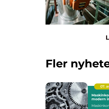
L
Fler nyhet
07. 
Maskinkon
modern in
Maskinkon