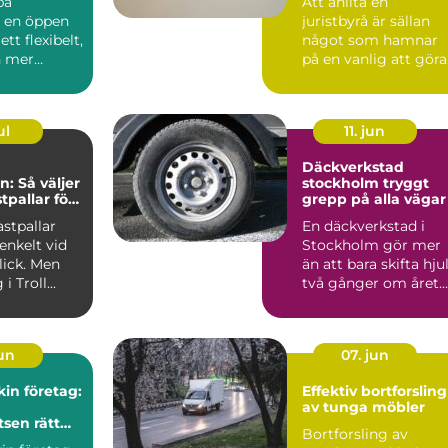
pa
Att anlita en
r en öppen
juristbyrå är sällan
ett flexibelt,
något som hamnar
h mer
på en vanlig att göra
lista. Ofta sker det i
ordon...
sam...
ul
11. jun
Däckverkstad
n: Så väljer
stockholm tryggt
stpallar för
grepp på alla vägar
samhet
astpallar
En däckverkstad i
enkelt vid
Stockholm gör mer
lick. Men
än att bara skifta hju
i Troll...
två gånger om året.
Rätt däck, korrekt m.
jun
07. jun
in företag:
Effektiv bortforsling
av tunga möbler
tsen rätt
Bortforsling av