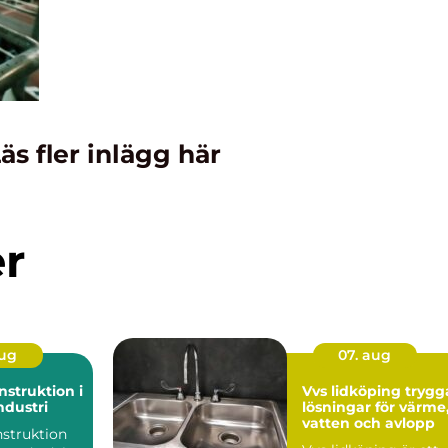
äs fler inlägg här
er
aug
07. aug
struktion i
Vvs lidköping trygga
dustri
lösningar för värme
vatten och avlopp
struktion