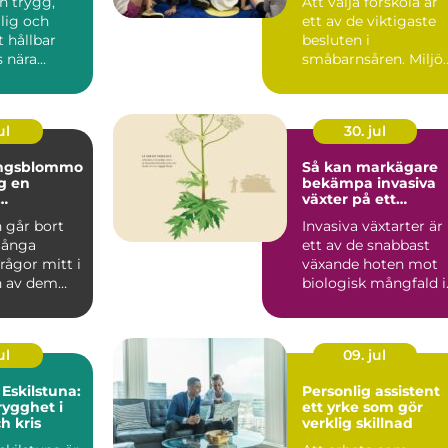
en trygg,
Att välja förskola är
glig och
ett av de viktigaste
t hållbar
besluten i
 nära
småbarnsåren. Miljön
 är en
personalen,
...
barngruppens...
ul
30. jul
ingsblommo
Så kan markägare
en
bekämpa invasiva
växter på ett
g i en svår
hållbart sätt
 går bort
Invasiva växtarter är
många
ett av de snabbast
frågor mitt i
växande hoten mot
n av dem
biologisk mångfald i
om blommor.
Sverige. De sprider ...
ul
09. jul
 Eskilstuna:
Personlig assistent
rygghet i
ett yrke som gör
h kris
verklig skillnad