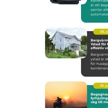
Kaffemask
är ett be
samlar all
automater 
kontoret til
05. 
Bergvär
Ystad för
effektiv v
villan
Bergvär
ystad är e
för husäga
kombinera 
01. 
Begagna
fyrhjulingar s
väg till 
för peng