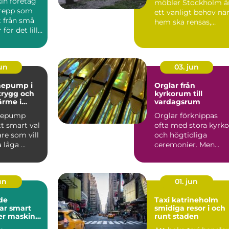
in företag
möbler Stockholm ä
grepp som
ett vanligt behov nä
t från små
hem ska rensas,
för det lilla
flyttar ska...
l av...
jun
03. jun
mepump i
Orglar från
 trygg och
kyrkorum till
ärme i
vardagsrum
mepump
Orglar förknippas
tt smart val
ofta med stora kyrko
re som vill
och högtidliga
låga ...
ceremonier. Men
dagens orgelvärld är
betydlig...
jun
01. jun
de
Taxi katrineholm
mart
smidiga resor i och
mer maskin
runt staden
arna