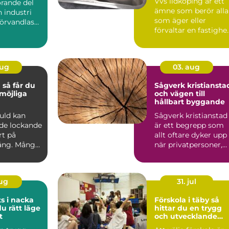
Vvs lidköping är ett
örande del
ämne som berör alla
 industri
som äger eller
förvandlas
förvaltar en fastighe
a, säkra ...
i området, oavsett
om...
aug
03. aug
du
Sågverk kristiansta
möjliga
och vägen till
hållbart byggande
guld kan
Sågverk kristianstad
de lockande
är ett begrepp som
rt på
allt oftare dyker upp
ng. Många
när privatpersoner,
en, mynt
byggföretag och ma.
aug
31. jul
s i nacka
Förskola i täby så
du rätt läge
hittar du en trygg
t
och utvecklande
plats för ditt barn