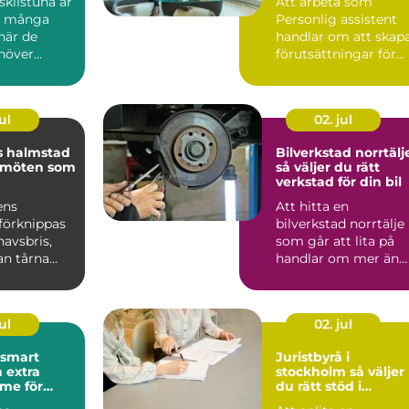
kilstuna är
Att arbeta som
d många
Personlig assistent
när de
handlar om att skap
över...
förutsättningar för
ett självständigt och
vä...
ul
02. jul
s halmstad
Bilverkstad norrtälj
 möten som
så väljer du rätt
verkstad för din bil
ens
Att hitta en
förknippas
bilverkstad norrtälje
avsbris,
som går att lita på
an tårna
handlar om mer än
skande
priset på en service.
ara m...
För m...
ul
02. jul
Juristbyrå i
 extra
stockholm så väljer
me för
du rätt stöd i
juridiken