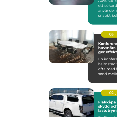
Advokat Es
ett sökor
använder 
snabbt beh
03. j
Konferen
havsnära
ger effekt
En konfer
halmstad 
ofta med h
sand mell
och grön
landskap b
02. j
Flakkåpa smart
skydd och
lastutrym
pickup