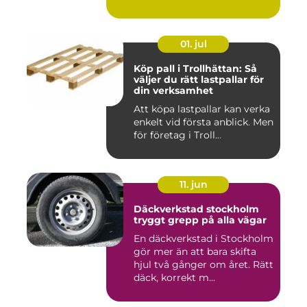
01. jul
Köp pall i Trollhättan: Så
väljer du rätt lastpallar för
din verksamhet
Att köpa lastpallar kan verka
enkelt vid första anblick. Men
för företag i Troll...
11. jun
Däckverkstad stockholm
tryggt grepp på alla vägar
En däckverkstad i Stockholm
gör mer än att bara skifta
hjul två gånger om året. Rätt
däck, korrekt m...