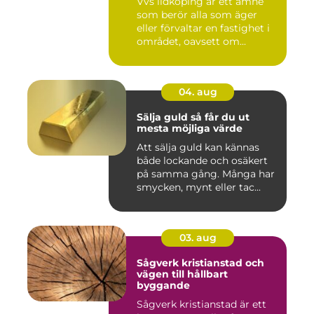
Vvs lidköping är ett ämne
som berör alla som äger
eller förvaltar en fastighet i
området, oavsett om...
04. aug
Sälja guld så får du ut
mesta möjliga värde
Att sälja guld kan kännas
både lockande och osäkert
på samma gång. Många har
smycken, mynt eller tac...
03. aug
Sågverk kristianstad och
vägen till hållbart
byggande
Sågverk kristianstad är ett