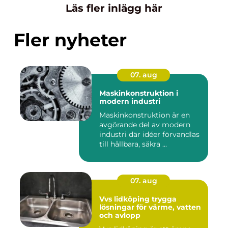
Läs fler inlägg här
Fler nyheter
07. aug
Maskinkonstruktion i
modern industri
Maskinkonstruktion är en
avgörande del av modern
industri där idéer förvandlas
till hållbara, säkra ...
07. aug
Vvs lidköping trygga
lösningar för värme, vatten
och avlopp