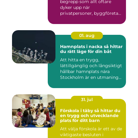
begrepp som allt oftare
dyker upp när
privatpersoner, byggföretag
och ma...
01. aug
Hamnplats i nacka så hittar
du rätt läge för din båt
Att hitta en trygg,
lättillgänglig och långsiktigt
hållbar hamnplats nära
Stockholm är en utmaning
f...
31. jul
Förskola i täby så hittar du
en trygg och utvecklande
plats för ditt barn
Att välja förskola är ett av de
viktigaste besluten i