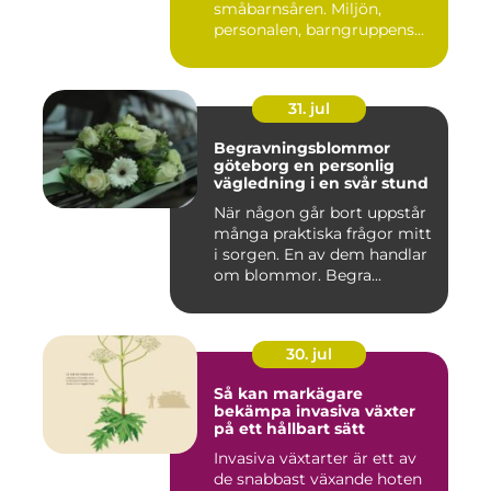
småbarnsåren. Miljön,
personalen, barngruppens...
31. jul
Begravningsblommor
göteborg en personlig
vägledning i en svår stund
När någon går bort uppstår
många praktiska frågor mitt
i sorgen. En av dem handlar
om blommor. Begra...
30. jul
Så kan markägare
bekämpa invasiva växter
på ett hållbart sätt
Invasiva växtarter är ett av
de snabbast växande hoten