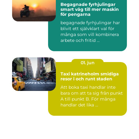
Begagnade fyrhjulingar
smart väg till mer maskin
för pengarna
begagnade fyrhjulingar har
blivit ett självklart val för
många som vill kombinera
arbete och fritid ...
01. jun
Taxi katrineholm smidiga
resor i och runt staden
Att boka taxi handlar inte
bara om att ta sig från punkt
A till punkt B. För många
handlar det lika ...