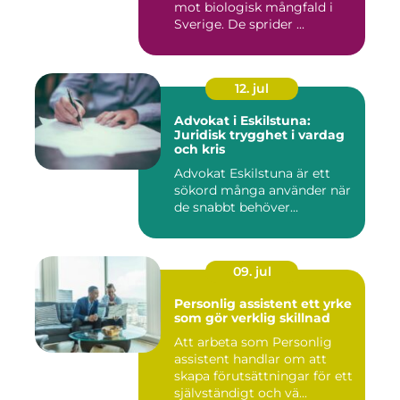
mot biologisk mångfald i
Sverige. De sprider ...
12. jul
Advokat i Eskilstuna:
Juridisk trygghet i vardag
och kris
Advokat Eskilstuna är ett
sökord många använder när
de snabbt behöver...
09. jul
Personlig assistent ett yrke
som gör verklig skillnad
Att arbeta som Personlig
assistent handlar om att
skapa förutsättningar för ett
självständigt och vä...