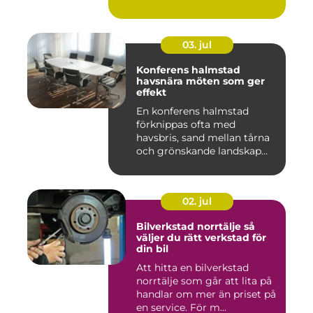
03. jul
Konferens halmstad
havsnära möten som ger
effekt
En konferens halmstad
förknippas ofta med
havsbris, sand mellan tårna
och grönskande landskap
bara m...
02. jul
Bilverkstad norrtälje så
väljer du rätt verkstad för
din bil
Att hitta en bilverkstad
norrtälje som går att lita på
handlar om mer än priset på
en service. För m...