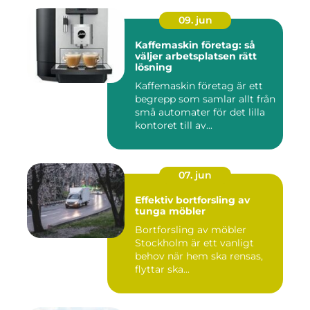
09. jun
Kaffemaskin företag: så
väljer arbetsplatsen rätt
lösning
Kaffemaskin företag är ett
begrepp som samlar allt från
små automater för det lilla
kontoret till av...
07. jun
Effektiv bortforsling av
tunga möbler
Bortforsling av möbler
Stockholm är ett vanligt
behov när hem ska rensas,
flyttar ska...