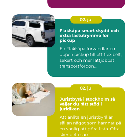
02. jul
Flakkåpa smart skydd och
extra lastutrymme för
pickup
En Flakkåpa förvandlar en
öppen pickup till ett flexibelt,
säkert och mer lättjobbat
transportfordon...
02. jul
Juristbyrå i stockholm så
väljer du rätt stöd i
juridiken
Att anlita en juristbyrå är
sällan något som hamnar på
en vanlig att göra-lista. Ofta
sker det i sam...