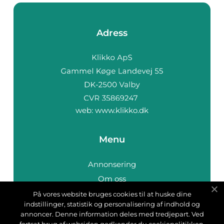
Adress
web:
www.klikko.dk
Menu
Annonsering
Om oss
Cookies
På vores website bruges cookies til at huske dine
indstillinger, statistik og personalisering af indhold og
Kontakta oss
annoncer. Denne information deles med tredjepart. Ved
Sitemap