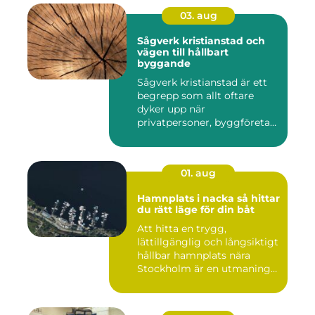
03. aug
Sågverk kristianstad och
vägen till hållbart
byggande
Sågverk kristianstad är ett
begrepp som allt oftare
dyker upp när
privatpersoner, byggföretag
och ma...
01. aug
Hamnplats i nacka så hittar
du rätt läge för din båt
Att hitta en trygg,
lättillgänglig och långsiktigt
hållbar hamnplats nära
Stockholm är en utmaning
f...