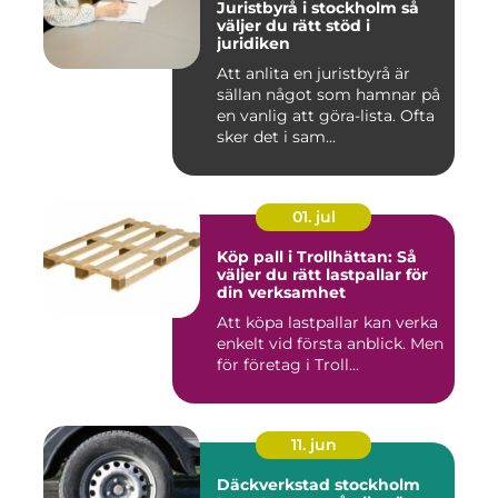
Juristbyrå i stockholm så
väljer du rätt stöd i
juridiken
Att anlita en juristbyrå är
sällan något som hamnar på
en vanlig att göra-lista. Ofta
sker det i sam...
01. jul
Köp pall i Trollhättan: Så
väljer du rätt lastpallar för
din verksamhet
Att köpa lastpallar kan verka
enkelt vid första anblick. Men
för företag i Troll...
11. jun
Däckverkstad stockholm