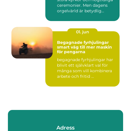
ceremonier. Men dagens
orgelvärld är betydlig...
01. jun
Begagnade fyrhjulingar
smart väg till mer maskin
för pengarna
begagnade fyrhjulingar har
blivit ett självklart val för
många som vill kombinera
arbete och fritid ...
Adress