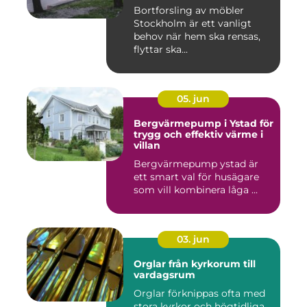
Bortforsling av möbler
Stockholm är ett vanligt
behov när hem ska rensas,
flyttar ska...
05. jun
Bergvärmepump i Ystad för
trygg och effektiv värme i
villan
Bergvärmepump ystad är
ett smart val för husägare
som vill kombinera låga ...
03. jun
Orglar från kyrkorum till
vardagsrum
Orglar förknippas ofta med
stora kyrkor och högtidliga