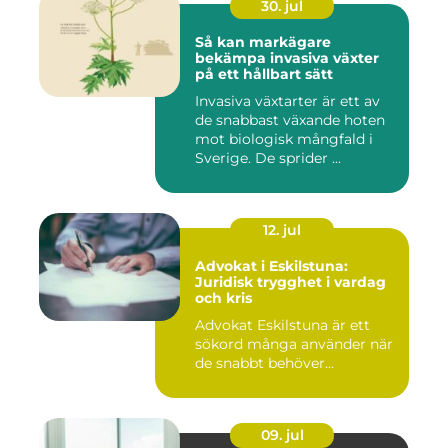
30. jul
Så kan markägare
bekämpa invasiva växter
på ett hållbart sätt
Invasiva växtarter är ett av
de snabbast växande hoten
mot biologisk mångfald i
Sverige. De sprider ...
12. jul
Advokat i Eskilstuna:
Juridisk trygghet i vardag
och kris
Advokat Eskilstuna är ett
sökord många använder när
de snabbt behöver...
09. jul