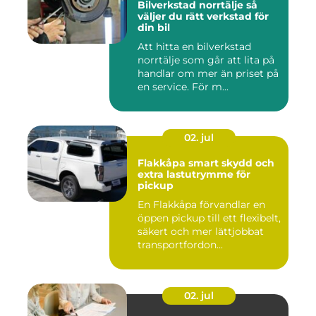
Bilverkstad norrtälje så
väljer du rätt verkstad för
din bil
Att hitta en bilverkstad
norrtälje som går att lita på
handlar om mer än priset på
en service. För m...
02. jul
Flakkåpa smart skydd och
extra lastutrymme för
pickup
En Flakkåpa förvandlar en
öppen pickup till ett flexibelt,
säkert och mer lättjobbat
transportfordon...
02. jul