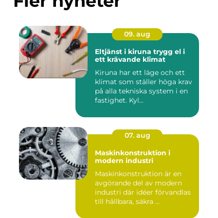
Fler nyheter
09. aug
Eltjänst i kiruna trygg el i
ett krävande klimat
Kiruna har ett läge och ett
klimat som ställer höga krav
på alla tekniska system i en
fastighet. Kyl...
07. aug
Maskinkonstruktion i
modern industri
Maskinkonstruktion är en
avgörande del av modern
industri där idéer förvandlas
till hållbara, säkra ...