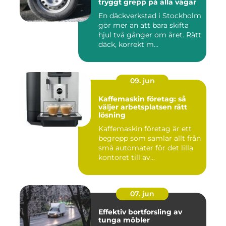
tryggt grepp på alla vägar
En däckverkstad i Stockholm
gör mer än att bara skifta
hjul två gånger om året. Rätt
däck, korrekt m...
09. jun
Kaffemaskin företag: så
väljer arbetsplatsen rätt
lösning
Kaffemaskin företag är ett
begrepp som samlar allt från
små automater för det lilla
kontoret till av...
07. jun
Effektiv bortforsling av
tunga möbler