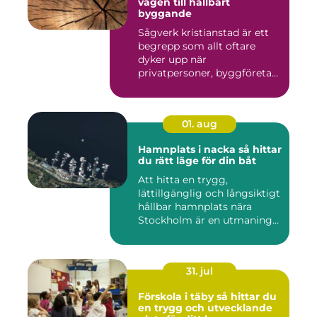
vägen till hållbart
byggande
Sågverk kristianstad är ett
begrepp som allt oftare
dyker upp när
privatpersoner, byggföretag
och ma...
01. aug
Hamnplats i nacka så hittar
du rätt läge för din båt
Att hitta en trygg,
lättillgänglig och långsiktigt
hållbar hamnplats nära
Stockholm är en utmaning
f...
31. jul
Förskola i täby så hittar du
en trygg och utvecklande