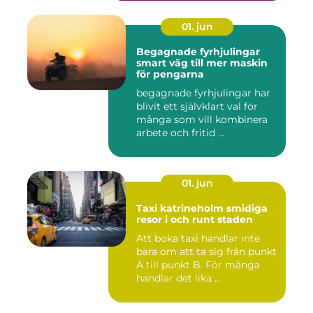
01. jun
Begagnade fyrhjulingar
smart väg till mer maskin
för pengarna
begagnade fyrhjulingar har
blivit ett självklart val för
många som vill kombinera
arbete och fritid ...
01. jun
Taxi katrineholm smidiga
resor i och runt staden
Att boka taxi handlar inte
bara om att ta sig från punkt
A till punkt B. För många
handlar det lika ...