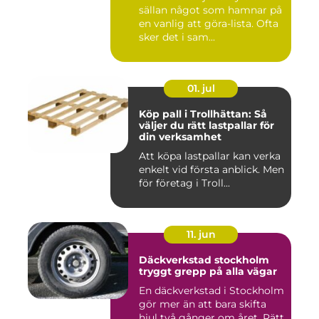
sällan något som hamnar på
en vanlig att göra-lista. Ofta
sker det i sam...
01. jul
Köp pall i Trollhättan: Så
väljer du rätt lastpallar för
din verksamhet
Att köpa lastpallar kan verka
enkelt vid första anblick. Men
för företag i Troll...
11. jun
Däckverkstad stockholm
tryggt grepp på alla vägar
En däckverkstad i Stockholm
gör mer än att bara skifta
hjul två gånger om året. Rätt