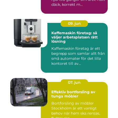
däck, korrekt m...
09. jun
Kaffemaskin företag: så
väljer arbetsplatsen rätt
lösning
Kaffemaskin företag är ett
begrepp som samlar allt från
små automater för det lilla
kontoret till av...
07. jun
Effektiv bortforsling av
tunga möbler
Bortforsling av möbler
Stockholm är ett vanligt
behov när hem ska rensas,