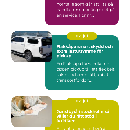
norrtälje som går att lita på
handlar om mer än priset på
en service. För m...
02. jul
Flakkåpa smart skydd och
extra lastutrymme för
pickup
En Flakkåpa förvandlar en
öppen pickup till ett flexibelt,
säkert och mer lättjobbat
transportfordon...
02. jul
Juristbyrå i stockholm så
väljer du rätt stöd i
juridiken
Att anlita en juristbyrå är