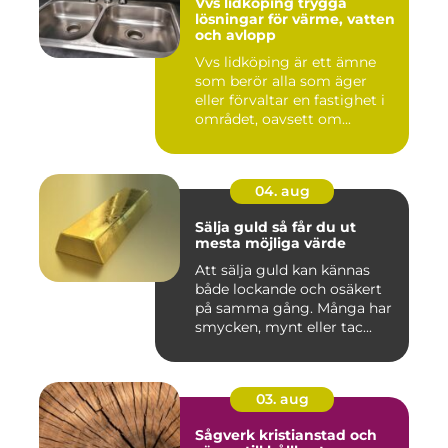
Vvs lidköping trygga
lösningar för värme, vatten
och avlopp
Vvs lidköping är ett ämne
som berör alla som äger
eller förvaltar en fastighet i
området, oavsett om...
04. aug
Sälja guld så får du ut
mesta möjliga värde
Att sälja guld kan kännas
både lockande och osäkert
på samma gång. Många har
smycken, mynt eller tac...
03. aug
Sågverk kristianstad och