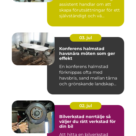
assistent handlar om att
skapa förutsättningar för ett
självständigt och vä...
03. jul
Konferens halmstad
havsnära möten som ger
effekt
En konferens halmstad
förknippas ofta med
havsbris, sand mellan tårna
och grönskande landskap
bara m...
02. jul
Bilverkstad norrtälje så
väljer du rätt verkstad för
din bil
Att hitta en bilverkstad