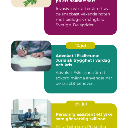
på ett hållbart sätt
Invasiva växtarter är ett av
de snabbast växande hoten
mot biologisk mångfald i
Sverige. De sprider ...
12. jul
Advokat i Eskilstuna:
Juridisk trygghet i vardag
och kris
Advokat Eskilstuna är ett
sökord många använder när
de snabbt behöver...
09. jul
Personlig assistent ett yrke
som gör verklig skillnad
Att arbeta som Personlig