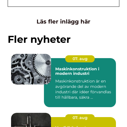
Läs fler inlägg här
Fler nyheter
07. aug
Maskinkonstruktion i
modern industri
Maskinkonstruktion är en
avgörande del av modern
industri där idéer förvandlas
till hållbara, säkra ...
07. aug