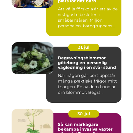
plats för ditt barn
Att välja förskola är ett av de
viktigaste besluten i
småbarnsåren. Miljön,
personalen, barngruppens...
31. jul
Begravningsblommor
göteborg en personlig
vägledning i en svår stund
När någon går bort uppstår
många praktiska frågor mitt
i sorgen. En av dem handlar
om blommor. Begra...
30. jul
Så kan markägare
bekämpa invasiva växter