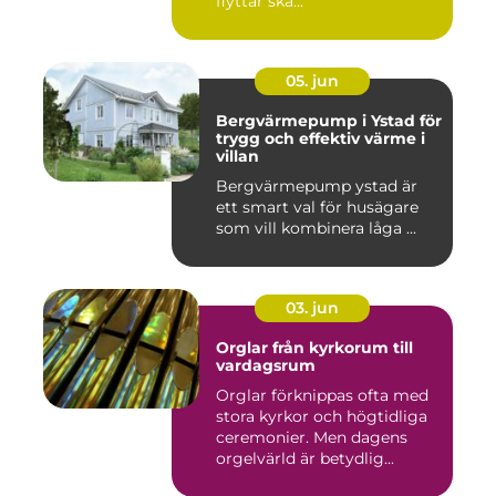
flyttar ska...
05. jun
Bergvärmepump i Ystad för
trygg och effektiv värme i
villan
Bergvärmepump ystad är
ett smart val för husägare
som vill kombinera låga ...
03. jun
Orglar från kyrkorum till
vardagsrum
Orglar förknippas ofta med
stora kyrkor och högtidliga
ceremonier. Men dagens
orgelvärld är betydlig...