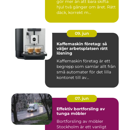
gör mer än att bara skifta
hjul två gånger om året. Rätt
däck, korrekt m...
09. jun
Kaffemaskin företag: så
väljer arbetsplatsen rätt
lösning
Kaffemaskin företag är ett
begrepp som samlar allt från
små automater för det lilla
kontoret till av...
07. jun
Effektiv bortforsling av
tunga möbler
Bortforsling av möbler
Stockholm är ett vanligt