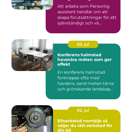
Att arbeta som Personlig
assistent handlar om att
skapa förutsättningar för ett
självständigt och vä...
03. jul
Konferens halmstad
havsnära möten som ger
effekt
En konferens halmstad
förknippas ofta med
havsbris, sand mellan tårna
och grönskande landskap
bara m...
02. jul
Bilverkstad norrtälje så
väljer du rätt verkstad för
din bil