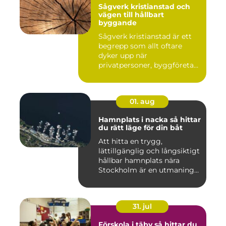
Sågverk kristianstad och
vägen till hållbart
byggande
Sågverk kristianstad är ett
begrepp som allt oftare
dyker upp när
privatpersoner, byggföretag
och ma...
01. aug
Hamnplats i nacka så hittar
du rätt läge för din båt
Att hitta en trygg,
lättillgänglig och långsiktigt
hållbar hamnplats nära
Stockholm är en utmaning
f...
31. jul
Förskola i täby så hittar du