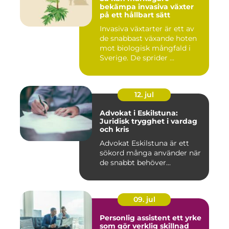
bekämpa invasiva växter
på ett hållbart sätt
Invasiva växtarter är ett av
de snabbast växande hoten
mot biologisk mångfald i
Sverige. De sprider ...
12. jul
Advokat i Eskilstuna:
Juridisk trygghet i vardag
och kris
Advokat Eskilstuna är ett
sökord många använder när
de snabbt behöver...
09. jul
Personlig assistent ett yrke
som gör verklig skillnad