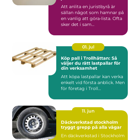
Att anlita en juristbyrå är
sällan något som hamnar på
en vanlig att göra-lista. Ofta
sker det i sam...
01. jul
Köp pall i Trollhättan: Så
väljer du rätt lastpallar för
din verksamhet
Att köpa lastpallar kan verka
enkelt vid första anblick. Men
för företag i Troll...
11. jun
Däckverkstad stockholm
tryggt grepp på alla vägar
En däckverkstad i Stockholm