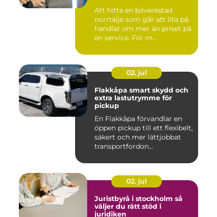
Att hitta en bilverkstad
norrtälje som går att lita på
handlar om mer än priset på
en service. För m...
02. jul
Flakkåpa smart skydd och
extra lastutrymme för
pickup
En Flakkåpa förvandlar en
öppen pickup till ett flexibelt,
säkert och mer lättjobbat
transportfordon...
02. jul
Juristbyrå i stockholm så
väljer du rätt stöd i
juridiken