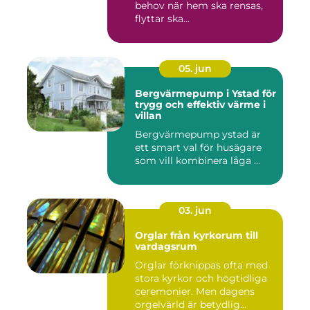
behov när hem ska rensas,
flyttar ska...
05. jun
Bergvärmepump i Ystad för
trygg och effektiv värme i
villan
Bergvärmepump ystad är
ett smart val för husägare
som vill kombinera låga ...
03. jun
Orglar från kyrkorum till
vardagsrum
Orglar förknippas ofta med
stora kyrkor och högtidliga
ceremonier. Men dagens
orgelvärld är betydlig...