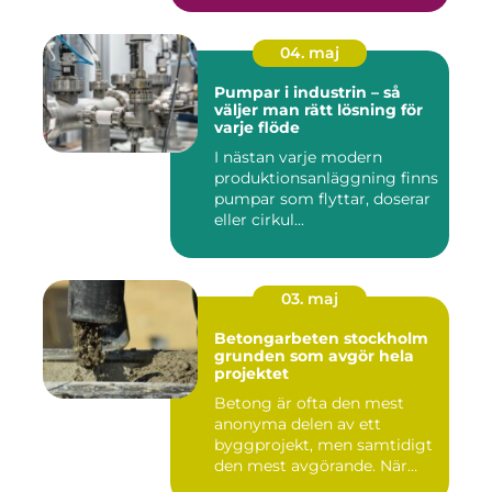
04. maj
Pumpar i industrin – så
väljer man rätt lösning för
varje flöde
I nästan varje modern
produktionsanläggning finns
pumpar som flyttar, doserar
eller cirkul...
03. maj
Betongarbeten stockholm
grunden som avgör hela
projektet
Betong är ofta den mest
anonyma delen av ett
byggprojekt, men samtidigt
den mest avgörande. När
grun...