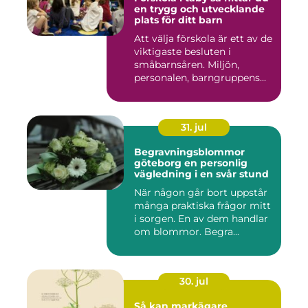
en trygg och utvecklande
plats för ditt barn
Att välja förskola är ett av de
viktigaste besluten i
småbarnsåren. Miljön,
personalen, barngruppens...
31. jul
Begravningsblommor
göteborg en personlig
vägledning i en svår stund
När någon går bort uppstår
många praktiska frågor mitt
i sorgen. En av dem handlar
om blommor. Begra...
30. jul
Så kan markägare