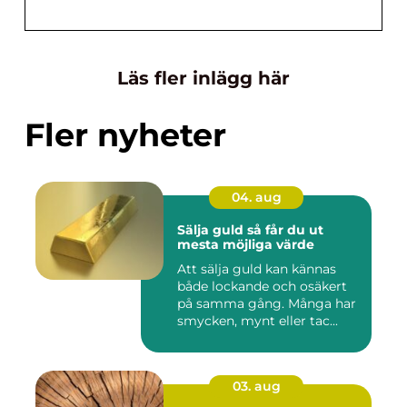
Läs fler inlägg här
Fler nyheter
04. aug
Sälja guld så får du ut
mesta möjliga värde
Att sälja guld kan kännas
både lockande och osäkert
på samma gång. Många har
smycken, mynt eller tac...
03. aug