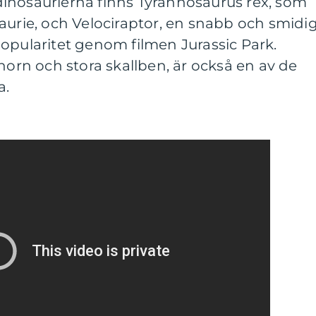
inosaurierna finns Tyrannosaurus rex, som
aurie, och Velociraptor, en snabb och smidi
opularitet genom filmen Jurassic Park.
horn och stora skallben, är också en av de
a.