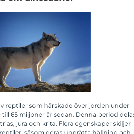
av reptiler som härskade över jorden under
 till 65 miljoner år sedan. Denna period dela
trias, jura och krita. Flera egenskaper skiljer
reptiler, såsom deras upprätta hållning och