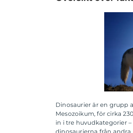
Dinosaurier är en grupp 
Mesozoikum, för cirka 230
in i tre huvudkategorier – 
dinosaurierna från andra 