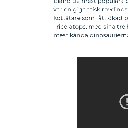
Bland de mest populära d
var en gigantisk rovdinos
köttätare som fått ökad p
Triceratops, med sina tre 
mest kända dinosauriern