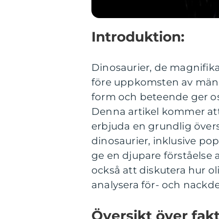
Introduktion:
Dinosaurier, de magnifika
före uppkomsten av männis
form och beteende ger oss
Denna artikel kommer att
erbjuda en grundlig övers
dinosaurier, inklusive pop
ge en djupare förståelse
också att diskutera hur ol
analysera för- och nackde
Översikt över fak