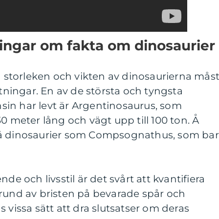
ingar om fakta om dinosaurier
ka storleken och vikten av dinosaurierna mås
ätningar. En av de största och tyngsta
in har levt är Argentinosaurus, som
0 meter lång och vägt upp till 100 ton. Å
må dinosaurier som Compsognathus, som bar
de och livsstil är det svårt att kvantifiera
grund av bristen på bevarade spår och
 vissa sätt att dra slutsatser om deras