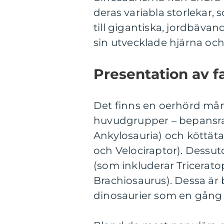
deras variabla storlekar, 
till gigantiska, jordbäva
sin utvecklade hjärna och 
Presentation av f
Det finns en oerhörd mång
huvudgrupper – bepansra
Ankylosauria) och köttät
och Velociraptor). Dessut
(som inkluderar Tricerat
Brachiosaurus). Dessa är
dinosaurier som en gång 