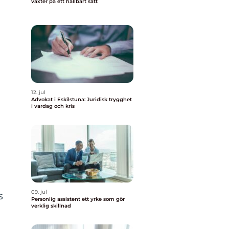
växter på ett hållbart sätt
12. jul
Advokat i Eskilstuna: Juridisk trygghet
i vardag och kris
09. jul
s
Personlig assistent ett yrke som gör
verklig skillnad