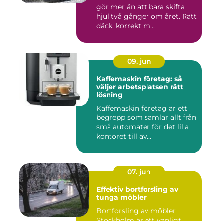
gör mer än att bara skifta
hjul två gånger om året. Rätt
däck, korrekt m...
09. jun
Kaffemaskin företag: så
väljer arbetsplatsen rätt
lösning
Kaffemaskin företag är ett
begrepp som samlar allt från
små automater för det lilla
kontoret till av...
07. jun
Effektiv bortforsling av
tunga möbler
Bortforsling av möbler
Stockholm är ett vanligt