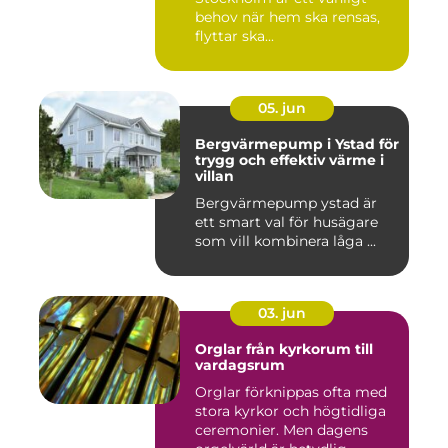
behov när hem ska rensas,
flyttar ska...
05. jun
Bergvärmepump i Ystad för
trygg och effektiv värme i
villan
Bergvärmepump ystad är
ett smart val för husägare
som vill kombinera låga ...
03. jun
Orglar från kyrkorum till
vardagsrum
Orglar förknippas ofta med
stora kyrkor och högtidliga
ceremonier. Men dagens