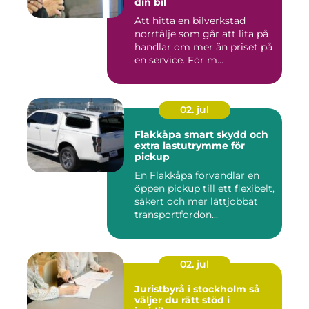
din bil
Att hitta en bilverkstad
norrtälje som går att lita på
handlar om mer än priset på
en service. För m...
02. jul
Flakkåpa smart skydd och
extra lastutrymme för
pickup
En Flakkåpa förvandlar en
öppen pickup till ett flexibelt,
säkert och mer lättjobbat
transportfordon...
02. jul
Juristbyrå i stockholm så
väljer du rätt stöd i