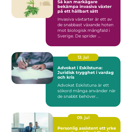
Så kan markägare
bekämpa invasiva växter
på ett hållbart sätt
Invasiva växtarter är ett av
de snabbast växande hoten
mot biologisk mångfald i
Sverige. De sprider ...
12. jul
Advokat i Eskilstuna:
Juridisk trygghet i vardag
och kris
Advokat Eskilstuna är ett
sökord många använder när
de snabbt behöver...
09. jul
Personlig assistent ett yrke