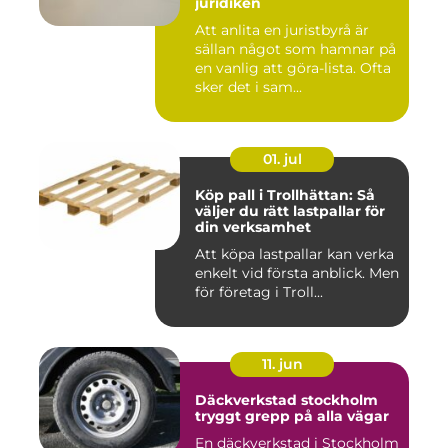
juridiken
Att anlita en juristbyrå är
sällan något som hamnar på
en vanlig att göra-lista. Ofta
sker det i sam...
01. jul
Köp pall i Trollhättan: Så
väljer du rätt lastpallar för
din verksamhet
Att köpa lastpallar kan verka
enkelt vid första anblick. Men
för företag i Troll...
11. jun
Däckverkstad stockholm
tryggt grepp på alla vägar
En däckverkstad i Stockholm