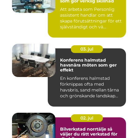
som gör verklig skillnad
Att arbeta som Personlig
assistent handlar om att
skapa förutsättningar för ett
självständigt och vä...
03. jul
Konferens halmstad
havsnära möten som ger
effekt
En konferens halmstad
förknippas ofta med
havsbris, sand mellan tårna
och grönskande landskap
bara m...
02. jul
Bilverkstad norrtälje så
väljer du rätt verkstad för