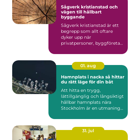
Sågverk kristianstad och
vägen till hållbart
byggande
Sågverk kristianstad är ett
begrepp som allt oftare
dyker upp när
privatpersoner, byggföretag
och ma...
01. aug
Hamnplats i nacka så hittar
du rätt läge för din båt
Att hitta en trygg,
lättillgänglig och långsiktigt
hållbar hamnplats nära
Stockholm är en utmaning
f...
31. jul