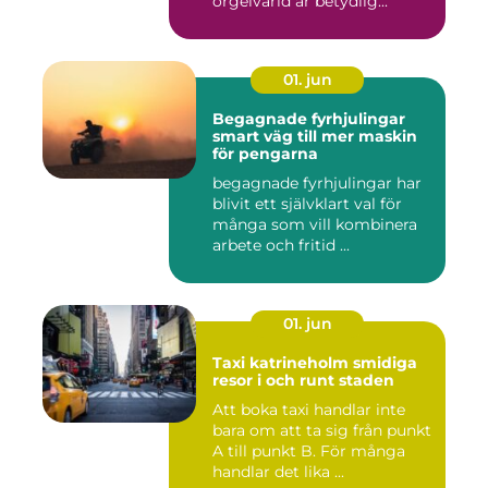
orgelvärld är betydlig...
01. jun
Begagnade fyrhjulingar
smart väg till mer maskin
för pengarna
begagnade fyrhjulingar har
blivit ett självklart val för
många som vill kombinera
arbete och fritid ...
01. jun
Taxi katrineholm smidiga
resor i och runt staden
Att boka taxi handlar inte
bara om att ta sig från punkt
A till punkt B. För många
handlar det lika ...