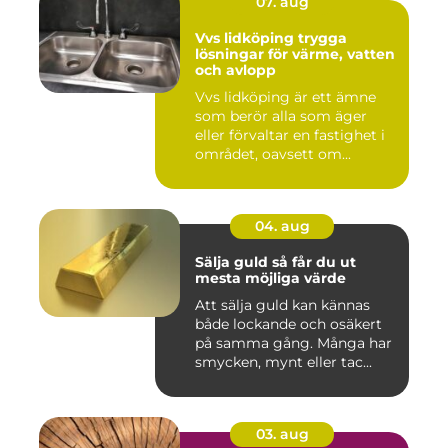
07. aug
Vvs lidköping trygga
lösningar för värme, vatten
och avlopp
Vvs lidköping är ett ämne
som berör alla som äger
eller förvaltar en fastighet i
området, oavsett om...
04. aug
Sälja guld så får du ut
mesta möjliga värde
Att sälja guld kan kännas
både lockande och osäkert
på samma gång. Många har
smycken, mynt eller tac...
03. aug