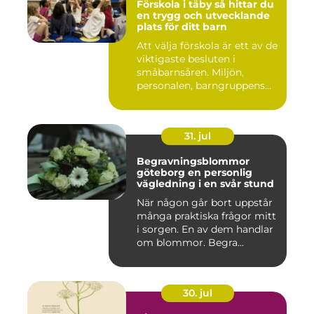
Förskola i täby så hittar du
en trygg och utvecklande
plats för ditt barn
Att välja förskola är ett av de
viktigaste besluten i
småbarnsåren. Miljön,
personalen, barngruppens...
31. jul
Begravningsblommor
göteborg en personlig
vägledning i en svår stund
När någon går bort uppstår
många praktiska frågor mitt
i sorgen. En av dem handlar
om blommor. Begra...
30. jul