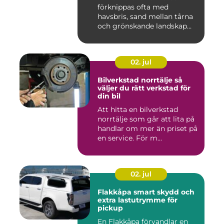
förknippas ofta med
havsbris, sand mellan tårna
och grönskande landskap
bara m...
02. jul
Bilverkstad norrtälje så
väljer du rätt verkstad för
din bil
Att hitta en bilverkstad
norrtälje som går att lita på
handlar om mer än priset på
en service. För m...
02. jul
Flakkåpa smart skydd och
extra lastutrymme för
pickup
En Flakkåpa förvandlar en