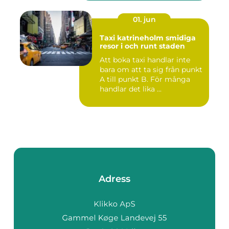
01. jun
Taxi katrineholm smidiga
resor i och runt staden
Att boka taxi handlar inte
bara om att ta sig från punkt
A till punkt B. För många
handlar det lika ...
Adress