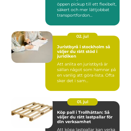
öppen pickup till ett flexibelt,
säkert och mer lättjobbat
transportfordon...
02. jul
Juristbyrå i stockholm så
väljer du rätt stöd i
juridiken
Att anlita en juristbyrå är
sällan något som hamnar på
en vanlig att göra-lista. Ofta
sker det i sam...
01. jul
Köp pall i Trollhättan: Så
väljer du rätt lastpallar för
din verksamhet
Att köpa lastpallar kan verka