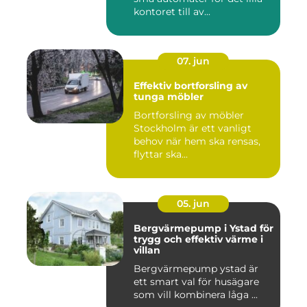
kontoret till av...
07. jun
Effektiv bortforsling av
tunga möbler
Bortforsling av möbler
Stockholm är ett vanligt
behov när hem ska rensas,
flyttar ska...
05. jun
Bergvärmepump i Ystad för
trygg och effektiv värme i
villan
Bergvärmepump ystad är
ett smart val för husägare
som vill kombinera låga ...