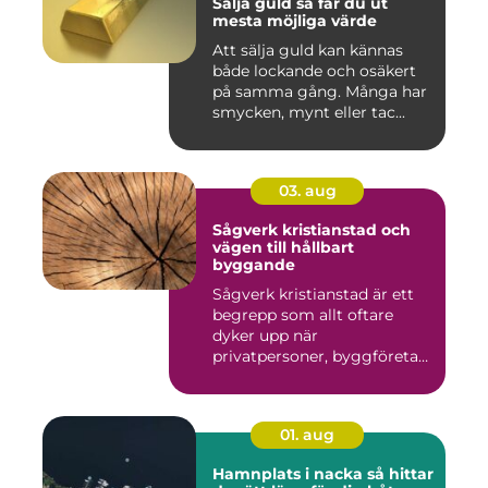
Sälja guld så får du ut
mesta möjliga värde
Att sälja guld kan kännas
både lockande och osäkert
på samma gång. Många har
smycken, mynt eller tac...
03. aug
Sågverk kristianstad och
vägen till hållbart
byggande
Sågverk kristianstad är ett
begrepp som allt oftare
dyker upp när
privatpersoner, byggföretag
och ma...
01. aug
Hamnplats i nacka så hittar