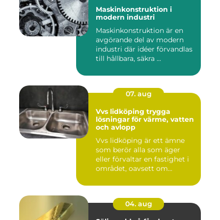
Maskinkonstruktion i
modern industri
Maskinkonstruktion är en
avgörande del av modern
industri där idéer förvandlas
till hållbara, säkra ...
07. aug
Vvs lidköping trygga
lösningar för värme, vatten
och avlopp
Vvs lidköping är ett ämne
som berör alla som äger
eller förvaltar en fastighet i
området, oavsett om...
04. aug