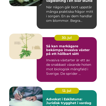
vägledning i en svår stund
När någon går bort uppstår
många praktiska frågor mitt
i sorgen. En av dem handlar
om blommor. Begra...
30. jul
Så kan markägare
bekämpa invasiva växter
på ett hållbart sätt
Invasiva växtarter är ett av
de snabbast växande hoten
mot biologisk mångfald i
Sverige. De sprider ...
12. jul
Advokat i Eskilstuna:
Juridisk trygghet i vardag