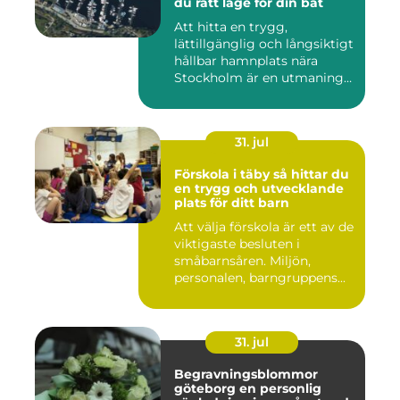
du rätt läge för din båt
Att hitta en trygg,
lättillgänglig och långsiktigt
hållbar hamnplats nära
Stockholm är en utmaning
f...
31. jul
Förskola i täby så hittar du
en trygg och utvecklande
plats för ditt barn
Att välja förskola är ett av de
viktigaste besluten i
småbarnsåren. Miljön,
personalen, barngruppens...
31. jul
Begravningsblommor
göteborg en personlig