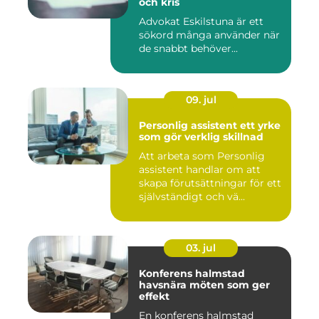
och kris
Advokat Eskilstuna är ett
sökord många använder när
de snabbt behöver...
09. jul
Personlig assistent ett yrke
som gör verklig skillnad
Att arbeta som Personlig
assistent handlar om att
skapa förutsättningar för ett
självständigt och vä...
03. jul
Konferens halmstad
havsnära möten som ger
effekt
En konferens halmstad