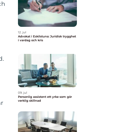
ch
12. jul
Advokat i Eskilstuna: Juridisk trygghet
i vardag och kris
d.
09. jul
Personlig assistent ett yrke som gör
verklig skillnad
är