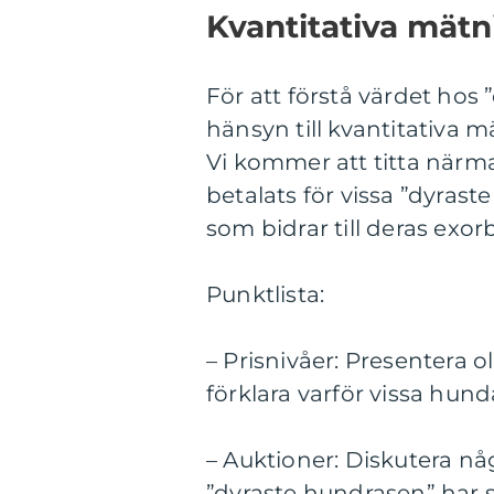
Kvantitativa mät
För att förstå värdet hos 
hänsyn till kvantitativa
Vi kommer att titta närm
betalats för vissa ”dyras
som bidrar till deras exor
Punktlista:
– Prisnivåer: Presentera o
förklara varför vissa hund
– Auktioner: Diskutera n
”dyraste hundrasen” har 