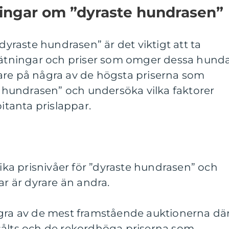
ningar om ”dyraste hundrasen”
”dyraste hundrasen” är det viktigt att ta
 mätningar och priser som omger dessa hunda
are på några av de högsta priserna som
te hundrasen” och undersöka vilka faktorer
bitanta prislappar.
lika prisnivåer för ”dyraste hundrasen” och
ar är dyrare än andra.
ågra av de mest framstående auktionerna dä
sålts och de rekordhöga priserna som