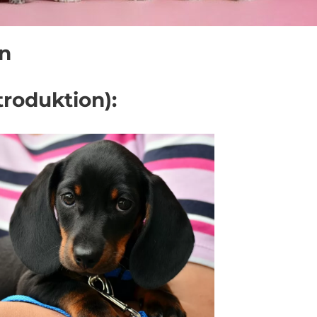
n
troduktion):