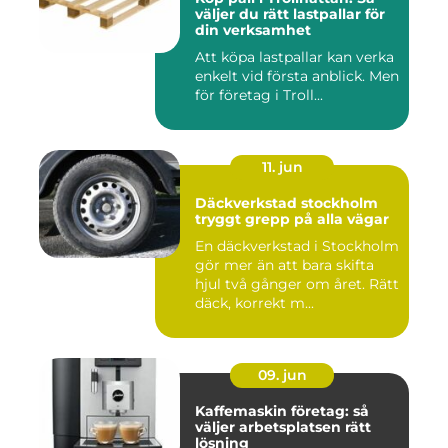
väljer du rätt lastpallar för
din verksamhet
Att köpa lastpallar kan verka
enkelt vid första anblick. Men
för företag i Troll...
11. jun
Däckverkstad stockholm
tryggt grepp på alla vägar
En däckverkstad i Stockholm
gör mer än att bara skifta
hjul två gånger om året. Rätt
däck, korrekt m...
09. jun
Kaffemaskin företag: så
väljer arbetsplatsen rätt
lösning