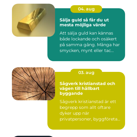
04. aug
Sälja guld så får du ut
mesta möjliga värde
Att sälja guld kan kännas
både lockande och osäkert
på samma gång. Många har
smycken, mynt eller tac...
03. aug
Sågverk kristianstad och
vägen till hållbart
byggande
Sågverk kristianstad är ett
begrepp som allt oftare
dyker upp när
privatpersoner, byggföretag
och ma...