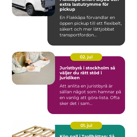
extra lastutrymme för
pickup
En Flakkåpa förvandlar en
öppen pickup till ett flexibelt,
säkert och mer lättjobbat
transportfordon...
02. jul
Juristbyrå i stockholm så
väljer du rätt stöd i
juridiken
Att anlita en juristbyrå är
sällan något som hamnar på
en vanlig att göra-lista. Ofta
sker det i sam...
01. jul
Köp pall i Trollhättan: Så