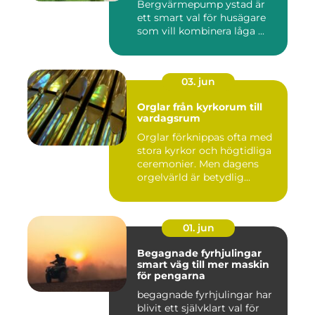
Bergvärmepump ystad är
ett smart val för husägare
som vill kombinera låga ...
03. jun
Orglar från kyrkorum till
vardagsrum
Orglar förknippas ofta med
stora kyrkor och högtidliga
ceremonier. Men dagens
orgelvärld är betydlig...
01. jun
Begagnade fyrhjulingar
smart väg till mer maskin
för pengarna
begagnade fyrhjulingar har
blivit ett självklart val för