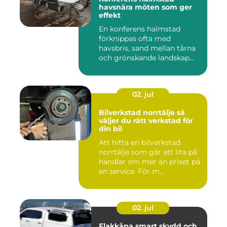
havsnära möten som ger
effekt
En konferens halmstad
förknippas ofta med
havsbris, sand mellan tårna
och grönskande landskap
bara m...
02. jul
Bilverkstad norrtälje så
väljer du rätt verkstad för
din bil
Att hitta en bilverkstad
norrtälje som går att lita på
handlar om mer än priset på
en service. För m...
02. jul
Flakkåpa smart skydd och