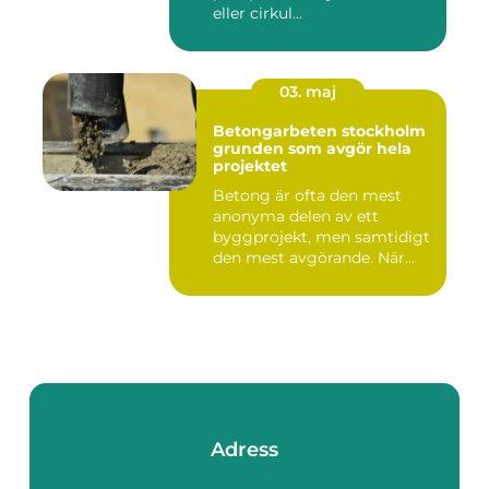
eller cirkul...
03. maj
Betongarbeten stockholm
grunden som avgör hela
projektet
Betong är ofta den mest
anonyma delen av ett
byggprojekt, men samtidigt
den mest avgörande. När
grun...
Adress