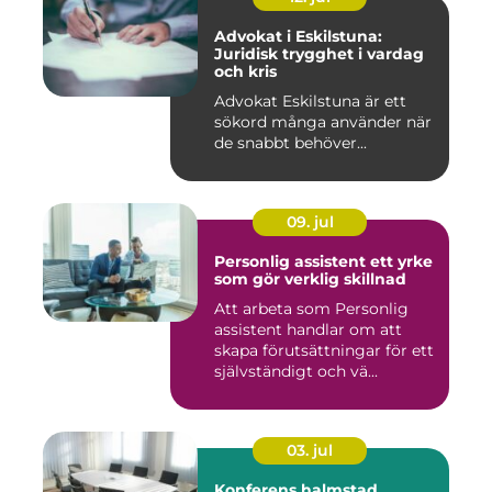
Advokat i Eskilstuna:
Juridisk trygghet i vardag
och kris
Advokat Eskilstuna är ett
sökord många använder när
de snabbt behöver...
09. jul
Personlig assistent ett yrke
som gör verklig skillnad
Att arbeta som Personlig
assistent handlar om att
skapa förutsättningar för ett
självständigt och vä...
03. jul
Konferens halmstad