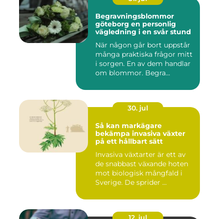
Begravningsblommor
göteborg en personlig
vägledning i en svår stund
När någon går bort uppstår
många praktiska frågor mitt
i sorgen. En av dem handlar
om blommor. Begra...
30. jul
Så kan markägare
bekämpa invasiva växter
på ett hållbart sätt
Invasiva växtarter är ett av
de snabbast växande hoten
mot biologisk mångfald i
Sverige. De sprider ...
12. jul