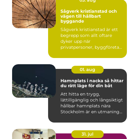
03. aug
Sågverk kristianstad och
vägen till hållbart
byggande
Sågverk kristianstad är ett
begrepp som allt oftare
dyker upp när
privatpersoner, byggföretag
och ma...
01. aug
Hamnplats i nacka så hittar
du rätt läge för din båt
Att hitta en trygg,
lättillgänglig och långsiktigt
hållbar hamnplats nära
Stockholm är en utmaning
f...
31. jul