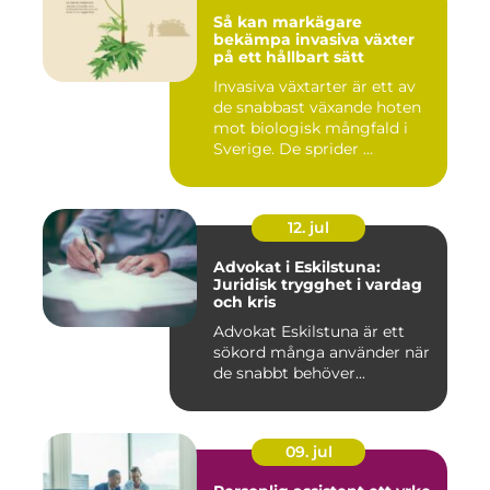
Så kan markägare
bekämpa invasiva växter
på ett hållbart sätt
Invasiva växtarter är ett av
de snabbast växande hoten
mot biologisk mångfald i
Sverige. De sprider ...
12. jul
Advokat i Eskilstuna:
Juridisk trygghet i vardag
och kris
Advokat Eskilstuna är ett
sökord många använder när
de snabbt behöver...
09. jul