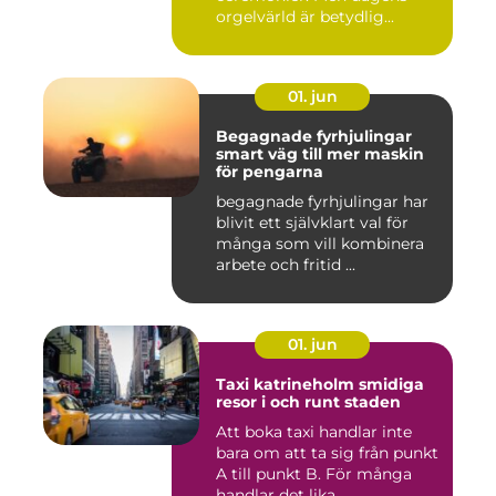
orgelvärld är betydlig...
01. jun
Begagnade fyrhjulingar
smart väg till mer maskin
för pengarna
begagnade fyrhjulingar har
blivit ett självklart val för
många som vill kombinera
arbete och fritid ...
01. jun
Taxi katrineholm smidiga
resor i och runt staden
Att boka taxi handlar inte
bara om att ta sig från punkt
A till punkt B. För många
handlar det lika ...