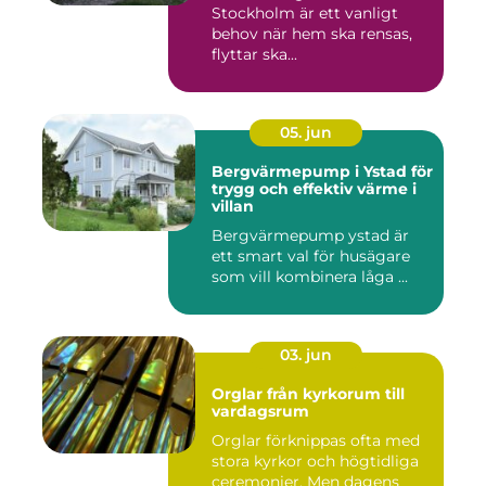
Stockholm är ett vanligt
behov när hem ska rensas,
flyttar ska...
05. jun
Bergvärmepump i Ystad för
trygg och effektiv värme i
villan
Bergvärmepump ystad är
ett smart val för husägare
som vill kombinera låga ...
03. jun
Orglar från kyrkorum till
vardagsrum
Orglar förknippas ofta med
stora kyrkor och högtidliga
ceremonier. Men dagens