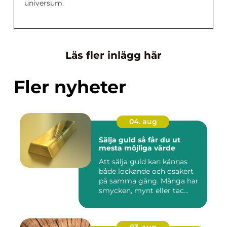
universum.
Läs fler inlägg här
Fler nyheter
04. aug
Sälja guld så får du ut
mesta möjliga värde
Att sälja guld kan kännas
både lockande och osäkert
på samma gång. Många har
smycken, mynt eller tac...