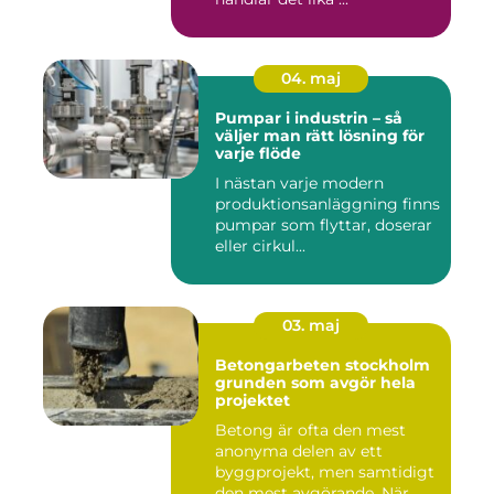
04. maj
Pumpar i industrin – så
väljer man rätt lösning för
varje flöde
I nästan varje modern
produktionsanläggning finns
pumpar som flyttar, doserar
eller cirkul...
03. maj
Betongarbeten stockholm
grunden som avgör hela
projektet
Betong är ofta den mest
anonyma delen av ett
byggprojekt, men samtidigt
den mest avgörande. När