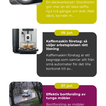
En däckverkstad i Stockholm
gör mer än att bara skifta
hjul två gånger om året. Rätt
däck, korrekt m...
09. jun
Kaffemaskin företag: så
väljer arbetsplatsen rätt
lösning
Kaffemaskin företag är ett
begrepp som samlar allt från
små automater för det lilla
kontoret till av...
07. jun
Effektiv bortforsling av
tunga möbler
Bortforsling av möbler