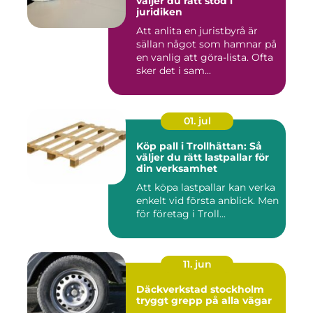
väljer du rätt stöd i
juridiken
Att anlita en juristbyrå är
sällan något som hamnar på
en vanlig att göra-lista. Ofta
sker det i sam...
01. jul
Köp pall i Trollhättan: Så
väljer du rätt lastpallar för
din verksamhet
Att köpa lastpallar kan verka
enkelt vid första anblick. Men
för företag i Troll...
11. jun
Däckverkstad stockholm
tryggt grepp på alla vägar