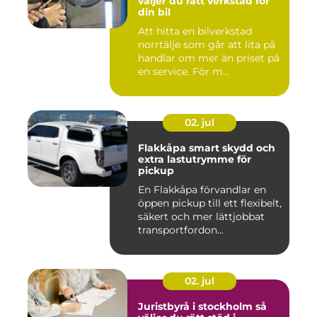
väljer du rätt verkstad för
din bil
Att hitta en bilverkstad
norrtälje som går att lita på
handlar om mer än priset på
en service. För m...
02. jul
Flakkåpa smart skydd och
extra lastutrymme för
pickup
En Flakkåpa förvandlar en
öppen pickup till ett flexibelt,
säkert och mer lättjobbat
transportfordon...
02. jul
Juristbyrå i stockholm så