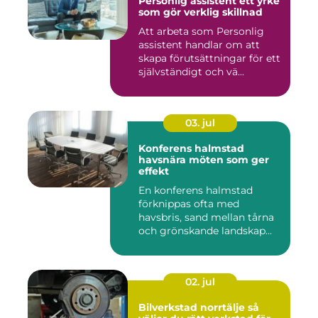
Personlig assistent ett yrke
som gör verklig skillnad
Att arbeta som Personlig
assistent handlar om att
skapa förutsättningar för ett
självständigt och vä...
03. jul
Konferens halmstad
havsnära möten som ger
effekt
En konferens halmstad
förknippas ofta med
havsbris, sand mellan tårna
och grönskande landskap
bara m...
02. jul
Bilverkstad norrtälje så