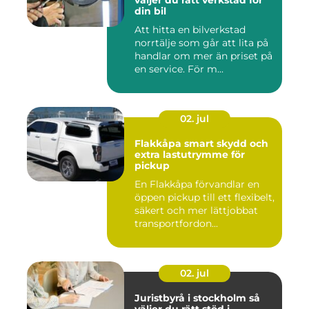
väljer du rätt verkstad för
din bil
Att hitta en bilverkstad
norrtälje som går att lita på
handlar om mer än priset på
en service. För m...
02. jul
Flakkåpa smart skydd och
extra lastutrymme för
pickup
En Flakkåpa förvandlar en
öppen pickup till ett flexibelt,
säkert och mer lättjobbat
transportfordon...
02. jul
Juristbyrå i stockholm så