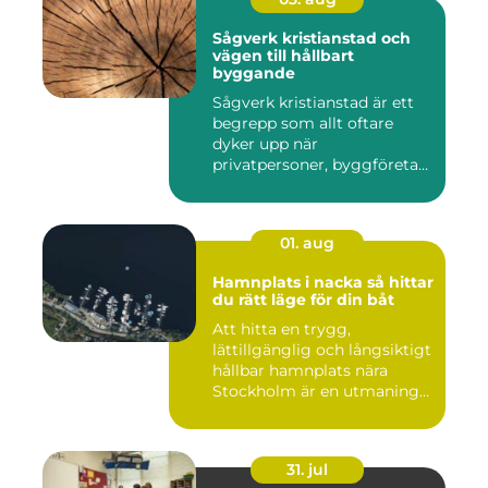
Sågverk kristianstad och
vägen till hållbart
byggande
Sågverk kristianstad är ett
begrepp som allt oftare
dyker upp när
privatpersoner, byggföretag
och ma...
01. aug
Hamnplats i nacka så hittar
du rätt läge för din båt
Att hitta en trygg,
lättillgänglig och långsiktigt
hållbar hamnplats nära
Stockholm är en utmaning
f...
31. jul