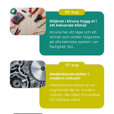
09. aug
Eltjänst i kiruna trygg el i
ett krävande klimat
Kiruna har ett läge och ett
klimat som ställer höga krav
på alla tekniska system i en
fastighet. Kyl...
07. aug
Maskinkonstruktion i
modern industri
Maskinkonstruktion är en
avgörande del av modern
industri där idéer förvandlas
till hållbara, säkra ...