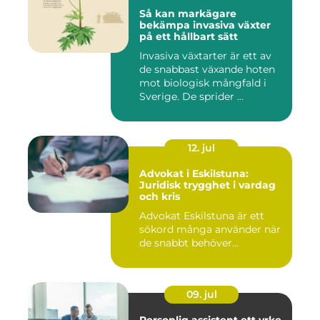
Så kan markägare
bekämpa invasiva växter
på ett hållbart sätt
Invasiva växtarter är ett av
de snabbast växande hoten
mot biologisk mångfald i
Sverige. De sprider ...
12. jul
Advokat i Eskilstuna:
Juridisk trygghet i vardag
och kris
Advokat Eskilstuna är ett
sökord många använder när
de snabbt behöver...
09. jul