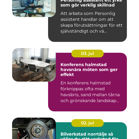
Personlig assistent ett yrke
som gör verklig skillnad
Att arbeta som Personlig
assistent handlar om att
skapa förutsättningar för ett
självständigt och vä...
03. jul
Konferens halmstad
havsnära möten som ger
effekt
En konferens halmstad
förknippas ofta med
havsbris, sand mellan tårna
och grönskande landskap
bara m...
02. jul
Bilverkstad norrtälje så