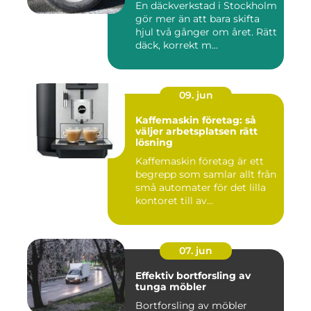
En däckverkstad i Stockholm
gör mer än att bara skifta
hjul två gånger om året. Rätt
däck, korrekt m...
09. jun
Kaffemaskin företag: så
väljer arbetsplatsen rätt
lösning
Kaffemaskin företag är ett
begrepp som samlar allt från
små automater för det lilla
kontoret till av...
07. jun
Effektiv bortforsling av
tunga möbler
Bortforsling av möbler