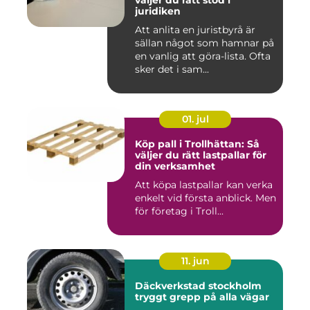
väljer du rätt stöd i
juridiken
Att anlita en juristbyrå är
sällan något som hamnar på
en vanlig att göra-lista. Ofta
sker det i sam...
01. jul
Köp pall i Trollhättan: Så
väljer du rätt lastpallar för
din verksamhet
Att köpa lastpallar kan verka
enkelt vid första anblick. Men
för företag i Troll...
11. jun
Däckverkstad stockholm
tryggt grepp på alla vägar