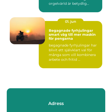
orgelvärld är betydlig...
01. jun
Begagnade fyrhjulingar
smart väg till mer maskin
för pengarna
begagnade fyrhjulingar har
blivit ett självklart val för
många som vill kombinera
arbete och fritid ...
Adress