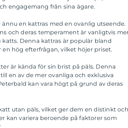
och engagemang från sina ägare.
är ännu en kattras med en ovanlig utseende.
ens och deras temperament är vanligtvis me
g katts. Denna kattras är populär bland
 en hög efterfrågan, vilket höjer priset.
ter är kända för sin brist på päls. Denna
ill en av de mer ovanliga och exklusiva
 Peterbald kan vara högt på grund av deras
 katt utan päls, vilket ger dem en distinkt oc
ser kan variera beroende på faktorer som
.