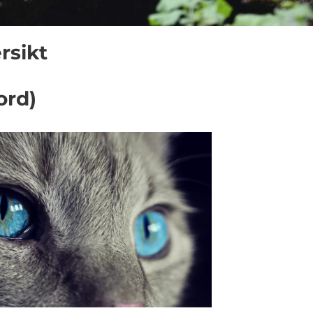
rsikt
ord)