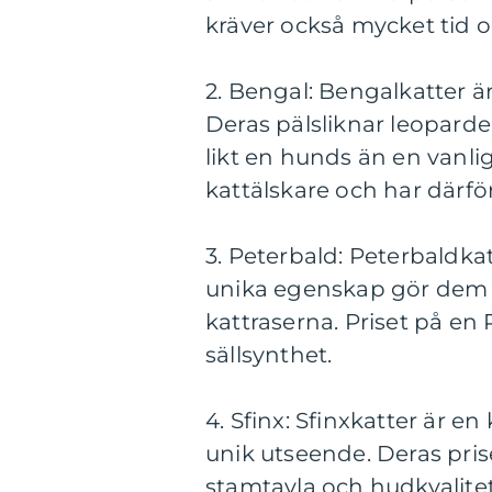
kräver också mycket tid 
2. Bengal: Bengalkatter 
Deras pälsliknar leopard
likt en hunds än en vanli
kattälskare och har därför
3. Peterbald: Peterbaldkat
unika egenskap gör dem t
kattraserna. Priset på en
sällsynthet.
4. Sfinx: Sfinxkatter är en
unik utseende. Deras pri
stamtavla och hudkvalitet