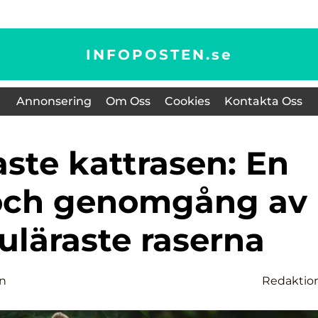
INFOPOSTEN.
se
Annonsering
Om Oss
Cookies
Kontakta Oss
 och genomgång av
uläraste raserna
on
Redaktio