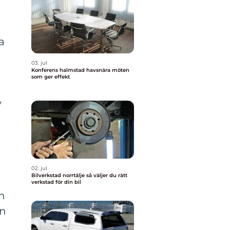
a
03. jul
Konferens halmstad havsnära möten
som ger effekt
v
02. jul
Bilverkstad norrtälje så väljer du rätt
verkstad för din bil
h
in