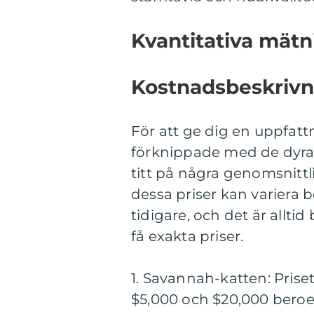
Kvantitativa mätn
Kostnadsbeskrivni
För att ge dig en uppfat
förknippade med de dyras
titt på några genomsnittli
dessa priser kan varier
tidigare, och det är allti
få exakta priser.
1. Savannah-katten: Prise
$5,000 och $20,000 beroen