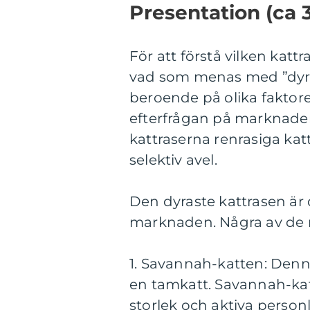
Presentation (ca 
För att förstå vilken katt
vad som menas med ”dyras
beroende på olika faktorer
efterfrågan på marknaden.
kattraserna renrasiga ka
selektiv avel.
Den dyraste kattrasen är
marknaden. Några av de m
1. Savannah-katten: Denna
en tamkatt. Savannah-kat
storlek och aktiva personl