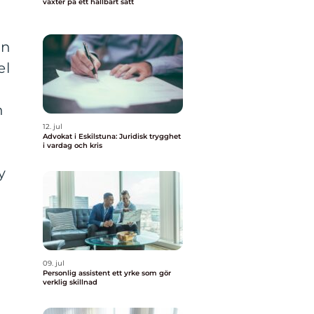
växter på ett hållbart sätt
an
el
g
h
12. jul
Advokat i Eskilstuna: Juridisk trygghet
i vardag och kris
y
09. jul
Personlig assistent ett yrke som gör
verklig skillnad