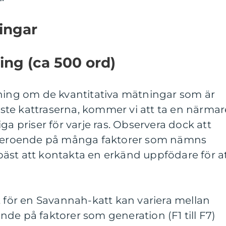
ingar
ng (ca 500 ord)
tning om de kvantitativa mätningar som är
te kattraserna, kommer vi att ta en närmar
ga priser för varje ras. Observera dock att
a beroende på många faktorer som nämns
d bäst att kontakta en erkänd uppfödare för a
t för en Savannah-katt kan variera mellan
de på faktorer som generation (F1 till F7)