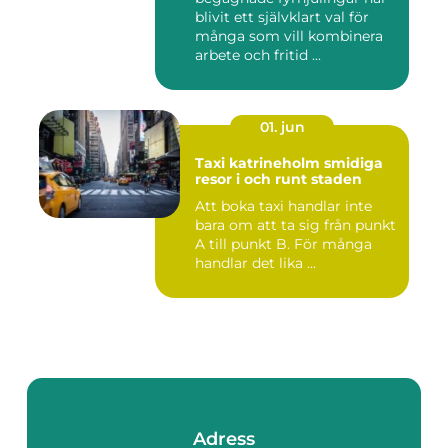
blivit ett självklart val för
många som vill kombinera
arbete och fritid ...
01. jun
Taxi katrineholm smidiga
resor i och runt staden
Att boka taxi handlar inte
bara om att ta sig från punkt
A till punkt B. För många
handlar det lika ...
Adress