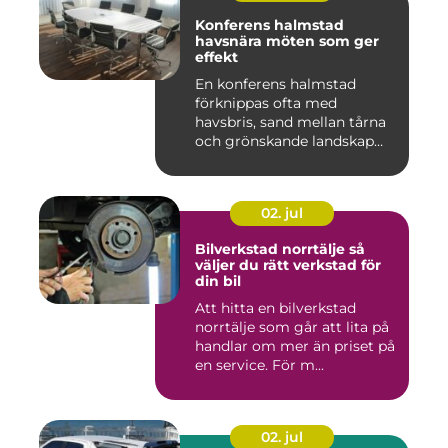
Konferens halmstad
havsnära möten som ger
effekt
En konferens halmstad
förknippas ofta med
havsbris, sand mellan tårna
och grönskande landskap
bara m...
02. jul
Bilverkstad norrtälje så
väljer du rätt verkstad för
din bil
Att hitta en bilverkstad
norrtälje som går att lita på
handlar om mer än priset på
en service. För m...
02. jul