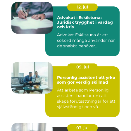
12. jul
Advokat i Eskilstuna:
Juridisk trygghet i vardag
och kris
Advokat Eskilstuna är ett
sökord många använder när
de snabbt behöver...
09. jul
Personlig assistent ett yrke
som gör verklig skillnad
Att arbeta som Personlig
assistent handlar om att
skapa förutsättningar för ett
självständigt och vä...
03. jul