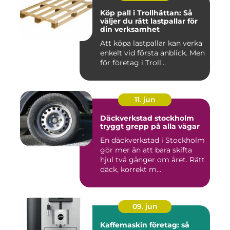
Köp pall i Trollhättan: Så
väljer du rätt lastpallar för
din verksamhet
Att köpa lastpallar kan verka
enkelt vid första anblick. Men
för företag i Troll...
11. jun
Däckverkstad stockholm
tryggt grepp på alla vägar
En däckverkstad i Stockholm
gör mer än att bara skifta
hjul två gånger om året. Rätt
däck, korrekt m...
09. jun
Kaffemaskin företag: så