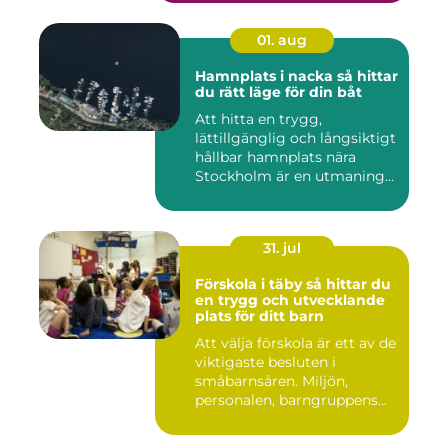
01. aug
Hamnplats i nacka så hittar
du rätt läge för din båt
Att hitta en trygg,
lättillgänglig och långsiktigt
hållbar hamnplats nära
Stockholm är en utmaning
f...
31. jul
Förskola i täby så hittar du
en trygg och utvecklande
plats för ditt barn
Att välja förskola är ett av de
viktigaste besluten i
småbarnsåren. Miljön,
personalen, barngruppens...