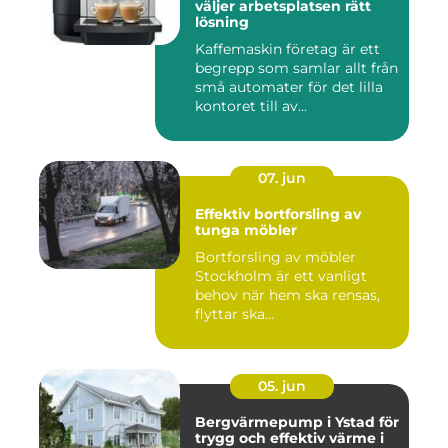
väljer arbetsplatsen rätt
lösning
Kaffemaskin företag är ett
begrepp som samlar allt från
små automater för det lilla
kontoret till av...
07. jun
Effektiv bortforsling av
tunga möbler
Bortforsling av möbler
Stockholm är ett vanligt
behov när hem ska rensas,
flyttar ska...
05. jun
Bergvärmepump i Ystad för
trygg och effektiv värme i