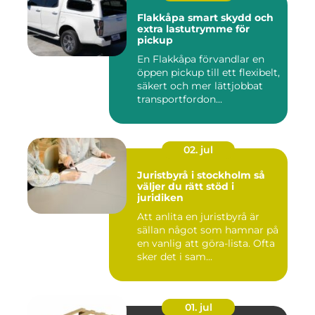
Flakkåpa smart skydd och
extra lastutrymme för
pickup
En Flakkåpa förvandlar en
öppen pickup till ett flexibelt,
säkert och mer lättjobbat
transportfordon...
02. jul
Juristbyrå i stockholm så
väljer du rätt stöd i
juridiken
Att anlita en juristbyrå är
sällan något som hamnar på
en vanlig att göra-lista. Ofta
sker det i sam...
01. jul