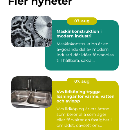
Fler nyheter
07. aug
Maskinkonstruktion i
modern industri
Maskinkonstruktion är en
avgörande del av modern
industri där idéer förvandlas
till hållbara, säkra ...
07. aug
Vvs lidköping trygga
lösningar för värme, vatten
och avlopp
Vvs lidköping är ett ämne
som berör alla som äger
eller förvaltar en fastighet i
området, oavsett om...