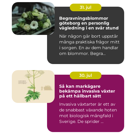
31. jul
Begravningsblommor
göteborg en personlig
vägledning i en svår stund
När någon går bort uppstår
många praktiska frågor mitt
i sorgen. En av dem handlar
om blommor. Begra...
30. jul
Så kan markägare
bekämpa invasiva växter
på ett hållbart sätt
Invasiva växtarter är ett av
de snabbast växande hoten
mot biologisk mångfald i
Sverige. De sprider ...