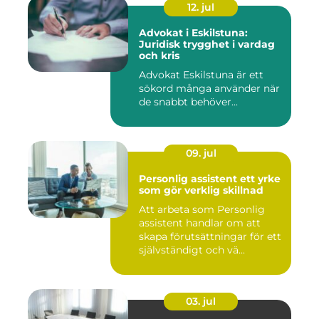
12. jul
Advokat i Eskilstuna:
Juridisk trygghet i vardag
och kris
Advokat Eskilstuna är ett
sökord många använder när
de snabbt behöver...
09. jul
Personlig assistent ett yrke
som gör verklig skillnad
Att arbeta som Personlig
assistent handlar om att
skapa förutsättningar för ett
självständigt och vä...
03. jul