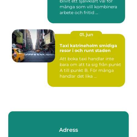
blivit ett självklart val för
många som vill kombinera
arbete och fritid ...
01. jun
Taxi katrineholm smidiga
resor i och runt staden
Att boka taxi handlar inte
bara om att ta sig från punkt
A till punkt B. För många
handlar det lika ...
Adress