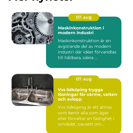
07. aug
Maskinkonstruktion i
modern industri
Maskinkonstruktion är en
avgörande del av modern
industri där idéer förvandlas
till hållbara, säkra ...
07. aug
Vvs lidköping trygga
lösningar för värme, vatten
och avlopp
Vvs lidköping är ett ämne
som berör alla som äger
eller förvaltar en fastighet i
området, oavsett om...