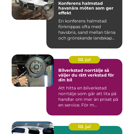
Konferens halmstad
havsnära möten som ger
effekt
En konferens halmstad
förknippas ofta med
havsbris, sand mellan tårna
och grönskande landskap
bara m...
02. jul
Bilverkstad norrtälje så
väljer du rätt verkstad för
din bil
Att hitta en bilverkstad
norrtälje som går att lita på
handlar om mer än priset på
en service. För m...
02. jul