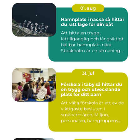
01. aug
Hamnplats i nacka så hittar
du rätt läge för din båt
Att hitta en trygg,
lättillgänglig och långsiktigt
hållbar hamnplats nära
Stockholm är en utmaning
f...
31. jul
Förskola i täby så hittar du
en trygg och utvecklande
plats för ditt barn
Att välja förskola är ett av de
viktigaste besluten i
småbarnsåren. Miljön,
personalen, barngruppens...