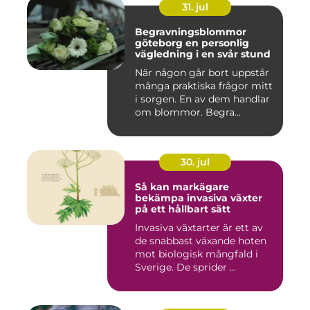
31. jul
Begravningsblommor
göteborg en personlig
vägledning i en svår stund
När någon går bort uppstår
många praktiska frågor mitt
i sorgen. En av dem handlar
om blommor. Begra...
30. jul
Så kan markägare
bekämpa invasiva växter
på ett hållbart sätt
Invasiva växtarter är ett av
de snabbast växande hoten
mot biologisk mångfald i
Sverige. De sprider ...