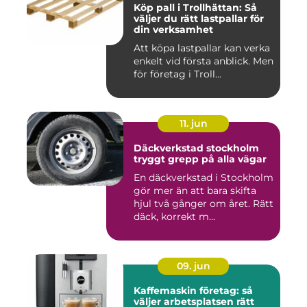
Köp pall i Trollhättan: Så
väljer du rätt lastpallar för
din verksamhet
Att köpa lastpallar kan verka
enkelt vid första anblick. Men
för företag i Troll...
11. jun
Däckverkstad stockholm
tryggt grepp på alla vägar
En däckverkstad i Stockholm
gör mer än att bara skifta
hjul två gånger om året. Rätt
däck, korrekt m...
09. jun
Kaffemaskin företag: så
väljer arbetsplatsen rätt