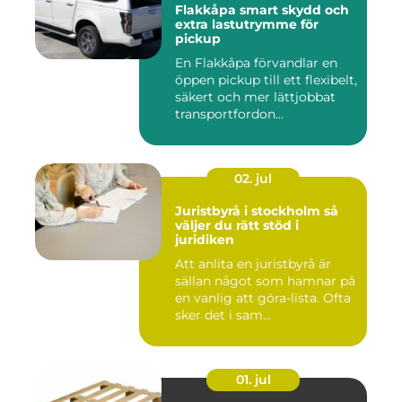
Flakkåpa smart skydd och
extra lastutrymme för
pickup
En Flakkåpa förvandlar en
öppen pickup till ett flexibelt,
säkert och mer lättjobbat
transportfordon...
02. jul
Juristbyrå i stockholm så
väljer du rätt stöd i
juridiken
Att anlita en juristbyrå är
sällan något som hamnar på
en vanlig att göra-lista. Ofta
sker det i sam...
01. jul