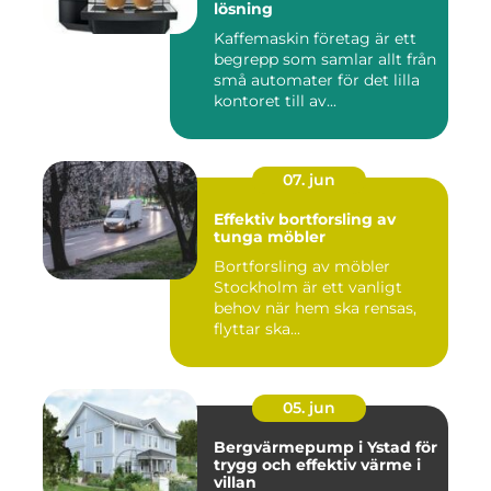
lösning
Kaffemaskin företag är ett
begrepp som samlar allt från
små automater för det lilla
kontoret till av...
07. jun
Effektiv bortforsling av
tunga möbler
Bortforsling av möbler
Stockholm är ett vanligt
behov när hem ska rensas,
flyttar ska...
05. jun
Bergvärmepump i Ystad för
trygg och effektiv värme i
villan