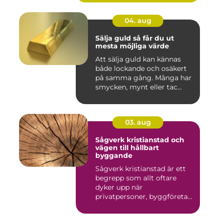
04. aug
Sälja guld så får du ut
mesta möjliga värde
Att sälja guld kan kännas
både lockande och osäkert
på samma gång. Många har
smycken, mynt eller tac...
03. aug
Sågverk kristianstad och
vägen till hållbart
byggande
Sågverk kristianstad är ett
begrepp som allt oftare
dyker upp när
privatpersoner, byggföretag
och ma...