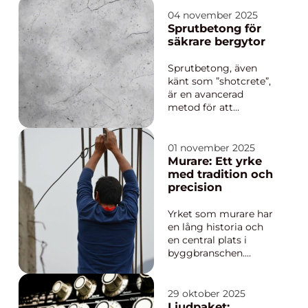
värld, erbjuder
lösningar för både
04 november 2025
företag och
Sprutbetong för
privatpersoner. Med
säkrare bergytor
ett passersystem ökar
inte bara säkerheten
Sprutbetong, även
utan även effekt...
känt som ”shotcrete”,
är en avancerad
metod för att
applicera betong
under högt tryck på
ytor för att skapa en
01 november 2025
hållfast och hållbar
Murare: Ett yrke
struktur. Till skillnad
med tradition och
från tradi...
precision
Yrket som murare har
en lång historia och
en central plats i
byggbranschen.
Murare är de
hantverkare som
bygger och renoverar
29 oktober 2025
murverk, vilket kan
Ljudpaket: