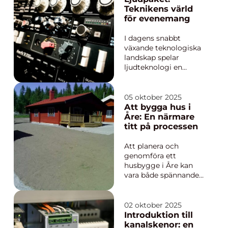
inkludera allt från
Teknikens värld
tegelväggar och
för evenemang
fasader till eldstäder
och kakelugnar. De...
I dagens snabbt
växande teknologiska
landskap spelar
ljudteknologi en
central roll i hur vi
upplever
underhållning. Från
05 oktober 2025
stora konserter och
Att bygga hus i
festivaler till privata
Åre: En närmare
fester och
titt på processen
företagsevent,
behovet av
Att planera och
högkvalitativa ljudsy...
genomföra ett
husbygge i Åre kan
vara både spännande
och utmanande.
Omgiven av Åres
mäktiga natur och
02 oktober 2025
med de utmaningar
Introduktion till
som det nordiska
kanalskenor: en