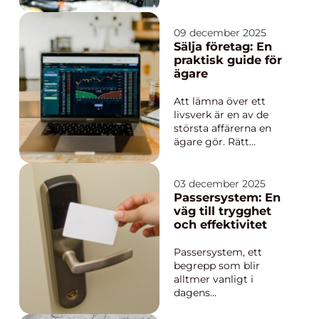
världen. Från antika
kungadömen vars
monument pryder
09 december 2025
detaljerade
Sälja företag: En
inskriptioner, till
praktisk guide för
moderna hantverk där
ägare
individer eftersträvar
att ge...
Att lämna över ett
livsverk är en av de
största affärerna en
ägare gör. Rätt
förberedelser kan höja
priset, minska
riskerna och skapa en
03 december 2025
smidig övergång för
Passersystem: En
personal och kunder.
väg till trygghet
Aff&au...
och effektivitet
Passersystem, ett
begrepp som blir
alltmer vanligt i
dagens
säkerhetsmedvetna