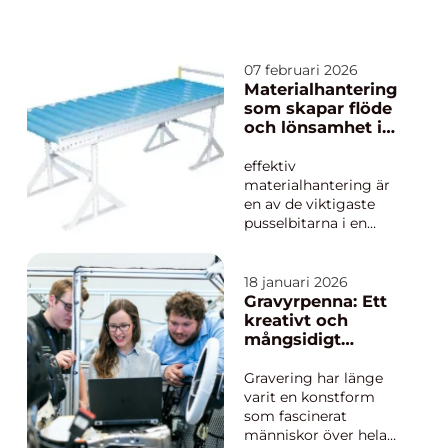
07 februari 2026
Materialhantering
som skapar flöde
och lönsamhet i
industrin
effektiv
materialhantering är
en av de viktigaste
pusselbitarna i en
modern
industriverksamhet.
När material,
18 januari 2026
komponenter och
Gravyrpenna: Ett
färdiga produkter rör
kreativt och
sig smidigt genom
mångsidigt
produktionen sparar
verktyg
företaget både tid och
Gravering har länge
pengar. Samtidigt
varit en konstform
minskar risken för
som fascinerat
olyc...
människor över hela