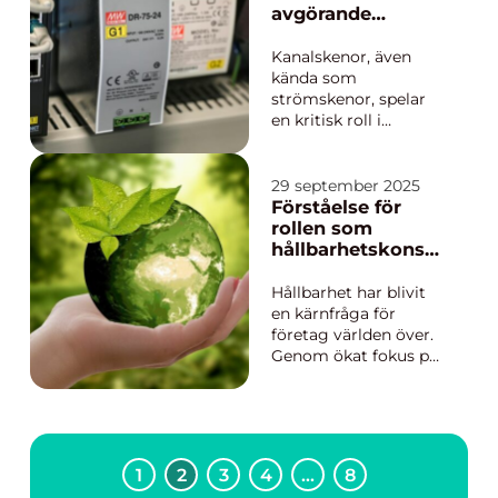
klimatet för med sig,
avgörande
krävs noggrann
komponent för
planering och exp...
effektiva
Kanalskenor, även
elsäkerhetssyste
kända som
m
strömskenor, spelar
en kritisk roll i
moderna
elsäkerhetssystem
och är avgörande för
29 september 2025
både industriella och
Förståelse för
kommersiella
rollen som
tillämpningar. Dessa
hållbarhetskonsul
robusta komponenter
t
säkerst&au...
Hållbarhet har blivit
en kärnfråga för
företag världen över.
Genom ökat fokus på
miljöpåverkan och
socialt
ansvarstagande
utvecklas nya
strategier för att driva
1
2
3
4
…
8
företag mot en mer