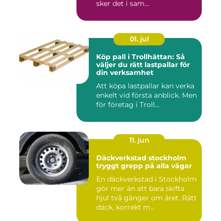
sker det i sam...
01. jul
Köp pall i Trollhättan: Så
väljer du rätt lastpallar för
din verksamhet
Att köpa lastpallar kan verka
enkelt vid första anblick. Men
för företag i Troll...
11. jun
Däckverkstad stockholm
tryggt grepp på alla vägar
En däckverkstad i Stockholm
gör mer än att bara skifta
hjul två gånger om året. Rätt
däck, korrekt m...