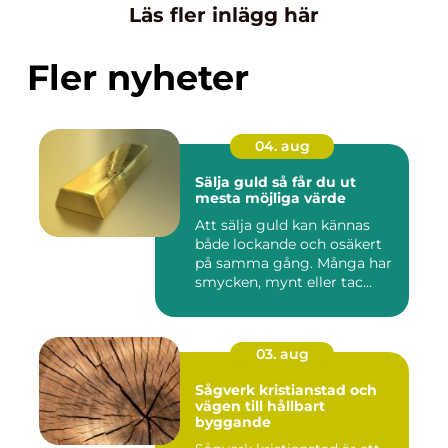
Läs fler inlägg här
Fler nyheter
04. aug
Sälja guld så får du ut
mesta möjliga värde
Att sälja guld kan kännas
både lockande och osäkert
på samma gång. Många har
smycken, mynt eller tac...
03. aug
Sågverk kristianstad och
vägen till hållbart
byggande