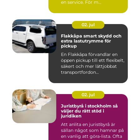
en service. För m...
02. jul
Flakkåpa smart skydd och
extra lastutrymme för
pickup
En Flakkåpa förvandlar en
öppen pickup till ett flexibelt,
säkert och mer lättjobbat
transportfordon...
02. jul
Juristbyrå i stockholm så
väljer du rätt stöd i
juridiken
Att anlita en juristbyrå är
sällan något som hamnar på
en vanlig att göra-lista. Ofta