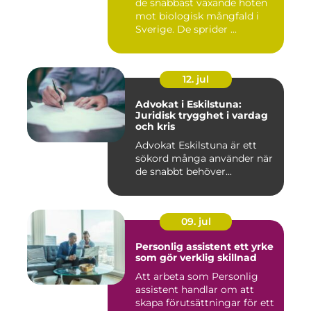
de snabbast växande hoten
mot biologisk mångfald i
Sverige. De sprider ...
12. jul
Advokat i Eskilstuna:
Juridisk trygghet i vardag
och kris
Advokat Eskilstuna är ett
sökord många använder när
de snabbt behöver...
09. jul
Personlig assistent ett yrke
som gör verklig skillnad
Att arbeta som Personlig
assistent handlar om att
skapa förutsättningar för ett