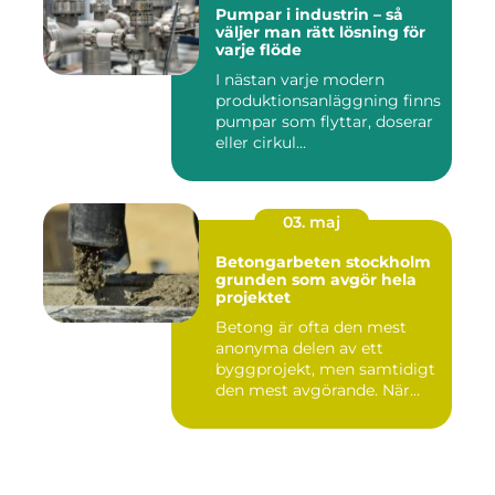
Pumpar i industrin – så
väljer man rätt lösning för
varje flöde
I nästan varje modern
produktionsanläggning finns
pumpar som flyttar, doserar
eller cirkul...
03. maj
Betongarbeten stockholm
grunden som avgör hela
projektet
Betong är ofta den mest
anonyma delen av ett
byggprojekt, men samtidigt
den mest avgörande. När
grun...