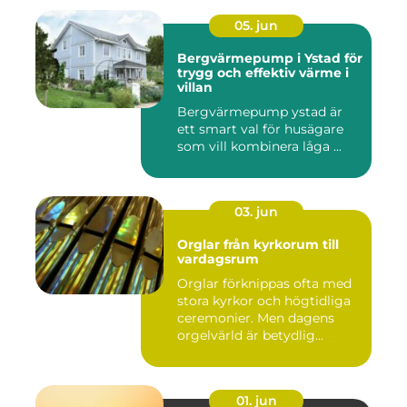
05. jun
Bergvärmepump i Ystad för
trygg och effektiv värme i
villan
Bergvärmepump ystad är
ett smart val för husägare
som vill kombinera låga ...
03. jun
Orglar från kyrkorum till
vardagsrum
Orglar förknippas ofta med
stora kyrkor och högtidliga
ceremonier. Men dagens
orgelvärld är betydlig...
01. jun