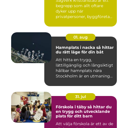
Sågverk kristianstad är ett
begrepp som allt oftare
dyker upp när
privatpersoner, byggföretag
och ma...
01. aug
Hamnplats i nacka så hittar
du rätt läge för din båt
Att hitta en trygg,
lättillgänglig och långsiktigt
hållbar hamnplats nära
Stockholm är en utmaning
f...
31. jul
Förskola i täby så hittar du
en trygg och utvecklande
plats för ditt barn
Att välja förskola är ett av de