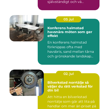
självständigt och vä...
03. jul
Konferens halmstad
havsnära möten som ger
effekt
En konferens halmstad
förknippas ofta med
havsbris, sand mellan tårna
och grönskande landskap
bara m...
02. jul
Bilverkstad norrtälje så
väljer du rätt verkstad för
din bil
Att hitta en bilverkstad
norrtälje som går att lita på
handlar om mer än priset på