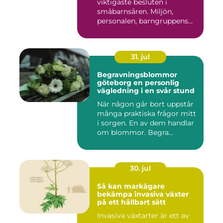
viktigaste besluten i
småbarnsåren. Miljön,
personalen, barngruppens...
31. jul
Begravningsblommor
göteborg en personlig
vägledning i en svår stund
När någon går bort uppstår
många praktiska frågor mitt
i sorgen. En av dem handlar
om blommor. Begra...
30. jul
Så kan markägare
bekämpa invasiva växter
på ett hållbart sätt
Invasiva växtarter är ett av