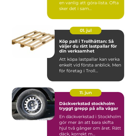
en vanlig att göra-lista. Ofta
sker det i sam...
01. jul
Köp pall i Trollhättan: Så
väljer du rätt lastpallar för
din verksamhet
Att köpa lastpallar kan verka
enkelt vid första anblick. Men
för företag i Troll...
11. jun
Däckverkstad stockholm
tryggt grepp på alla vägar
En däckverkstad i Stockholm
gör mer än att bara skifta
hjul två gånger om året. Rätt
däck, korrekt m...