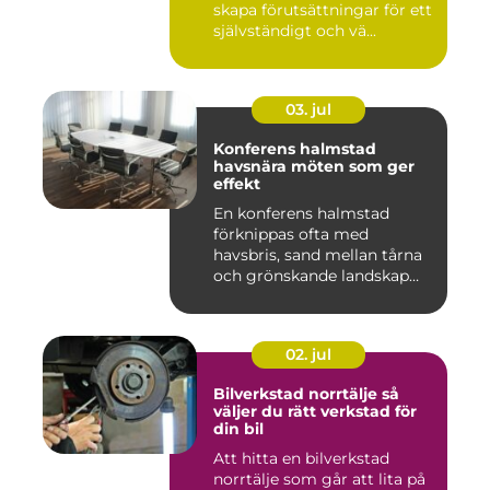
skapa förutsättningar för ett
självständigt och vä...
03. jul
Konferens halmstad
havsnära möten som ger
effekt
En konferens halmstad
förknippas ofta med
havsbris, sand mellan tårna
och grönskande landskap
bara m...
02. jul
Bilverkstad norrtälje så
väljer du rätt verkstad för
din bil
Att hitta en bilverkstad
norrtälje som går att lita på