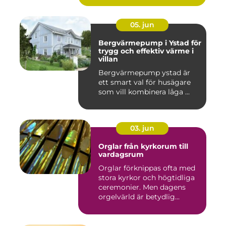
05. jun
Bergvärmepump i Ystad för
trygg och effektiv värme i
villan
Bergvärmepump ystad är
ett smart val för husägare
som vill kombinera låga ...
03. jun
Orglar från kyrkorum till
vardagsrum
Orglar förknippas ofta med
stora kyrkor och högtidliga
ceremonier. Men dagens
orgelvärld är betydlig...