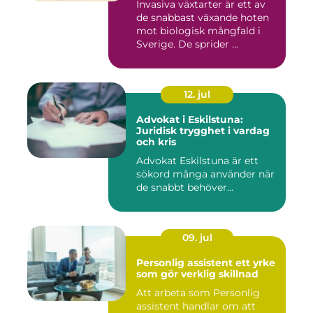
Invasiva växtarter är ett av
de snabbast växande hoten
mot biologisk mångfald i
Sverige. De sprider ...
12. jul
Advokat i Eskilstuna:
Juridisk trygghet i vardag
och kris
Advokat Eskilstuna är ett
sökord många använder när
de snabbt behöver...
09. jul
Personlig assistent ett yrke
som gör verklig skillnad
Att arbeta som Personlig
assistent handlar om att