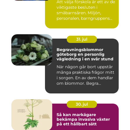
Att välja förskola är ett av de
viktigaste besluten i
småbarnsåren. Miljön,
personalen, barngruppens...
31. jul
Begravningsblommor
göteborg en personlig
vägledning i en svår stund
När någon går bort uppstår
många praktiska frågor mitt
i sorgen. En av dem handlar
om blommor. Begra...
30. jul
Så kan markägare
bekämpa invasiva växter
på ett hållbart sätt