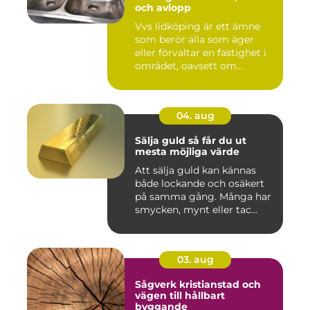
och avlopp
Vvs lidköping är ett ämne
som berör alla som äger
eller förvaltar en fastighet i
området, oavsett om...
04. aug
Sälja guld så får du ut
mesta möjliga värde
Att sälja guld kan kännas
både lockande och osäkert
på samma gång. Många har
smycken, mynt eller tac...
03. aug
Sågverk kristianstad och
vägen till hållbart
byggande