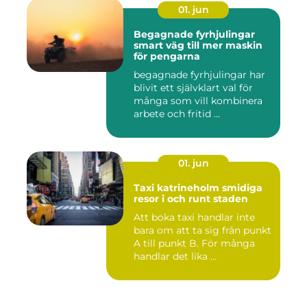
01. jun
Begagnade fyrhjulingar
smart väg till mer maskin
för pengarna
begagnade fyrhjulingar har
blivit ett självklart val för
många som vill kombinera
arbete och fritid ...
01. jun
Taxi katrineholm smidiga
resor i och runt staden
Att boka taxi handlar inte
bara om att ta sig från punkt
A till punkt B. För många
handlar det lika ...