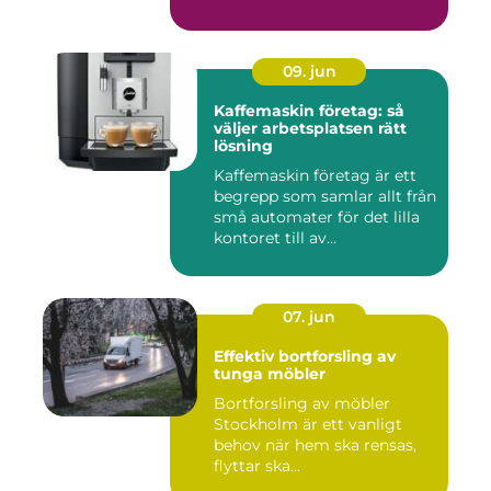
09. jun
Kaffemaskin företag: så
väljer arbetsplatsen rätt
lösning
Kaffemaskin företag är ett
begrepp som samlar allt från
små automater för det lilla
kontoret till av...
07. jun
Effektiv bortforsling av
tunga möbler
Bortforsling av möbler
Stockholm är ett vanligt
behov när hem ska rensas,
flyttar ska...