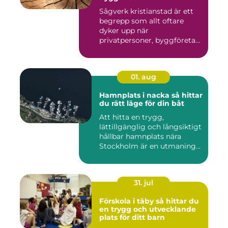
Sågverk kristianstad är ett
begrepp som allt oftare
dyker upp när
privatpersoner, byggföretag
och ma...
01. aug
Hamnplats i nacka så hittar
du rätt läge för din båt
Att hitta en trygg,
lättillgänglig och långsiktigt
hållbar hamnplats nära
Stockholm är en utmaning
f...
31. jul
Förskola i täby så hittar du
en trygg och utvecklande
plats för ditt barn