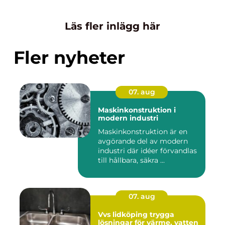
Läs fler inlägg här
Fler nyheter
07. aug
Maskinkonstruktion i
modern industri
Maskinkonstruktion är en
avgörande del av modern
industri där idéer förvandlas
till hållbara, säkra ...
07. aug
Vvs lidköping trygga
lösningar för värme, vatten