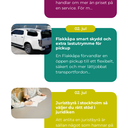
handlar om mer än priset på
en service. För m...
02. jul
Flakkåpa smart skydd och
extra lastutrymme för
pickup
En Flakkåpa förvandlar en
öppen pickup till ett flexibelt,
säkert och mer lättjobbat
transportfordon...
02. jul
Juristbyrå i stockholm så
väljer du rätt stöd i
juridiken
Att anlita en juristbyrå är
sällan något som hamnar på